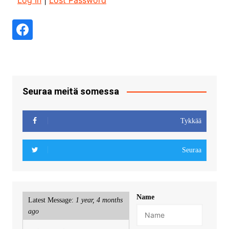
Log In
|
Lost Password
Seuraa meitä somessa
Tykkää
Seuraa
Name
Latest Message:
1 year, 4 months
ago