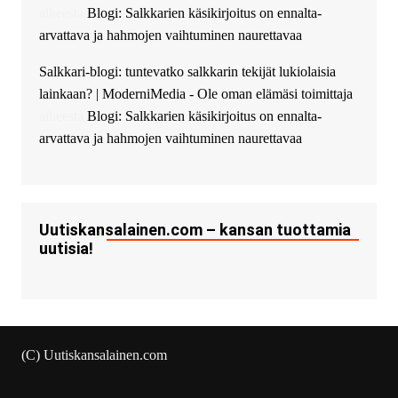
Ajax Chat.
aiheesta
Blogi: Salkkarien käsikirjoitus on ennalta-
arvattava ja hahmojen vaihtuminen naurettavaa
Salkkari-blogi: tuntevatko salkkarin tekijät lukiolaisia
lainkaan? | ModerniMedia - Ole oman elämäsi toimittaja
aiheesta
Blogi: Salkkarien käsikirjoitus on ennalta-
arvattava ja hahmojen vaihtuminen naurettavaa
Uutiskansalainen.com – kansan tuottamia
uutisia!
(C) Uutiskansalainen.com