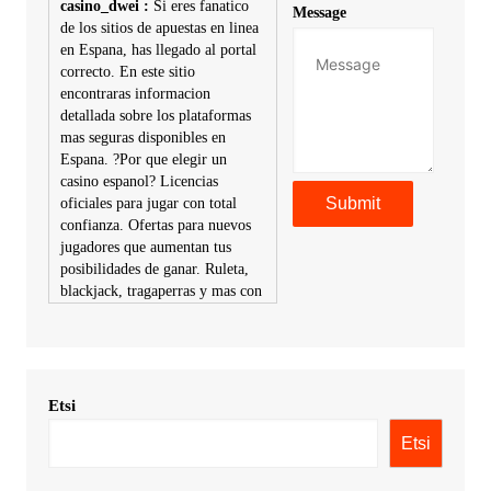
casino_dwei :
Si eres fanatico
Message
de los sitios de apuestas en linea
en Espana, has llegado al portal
correcto. En este sitio
encontraras informacion
detallada sobre los plataformas
mas seguras disponibles en
Espana. ?Por que elegir un
casino espanol? Licencias
oficiales para jugar con total
confianza. Ofertas para nuevos
jugadores que aumentan tus
posibilidades de ganar. Ruleta,
blackjack, tragaperras y mas con
premios atractivos. Depositos y
retiros sin problemas con
multiples metodos de pago,
incluyendo tarje
Etsi
KimonicRisse :
Заказать Haval
- только у нас вы найдете
Etsi
цены ниже рынка. Быстрей
всего сделать заказ на хавал