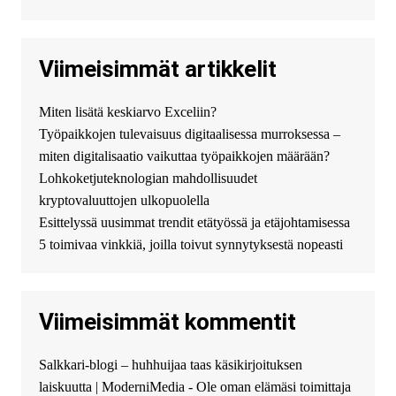
джолион цена новый у
официального можно только у
нас! купить haval jolion
купить хавал джулиан -
Viimeisimmät artikkelit
http://jolion-ufa1.ru/
DengizaimyKt :
Привет!
Miten lisätä keskiarvo Exceliin?
Появился вопрос про срочно
Työpaikkojen tulevaisuus digitaalisessa murroksessa –
взять деньги? Предлагаем
безопасный источник
miten digitalisaatio vaikuttaa työpaikkojen määrään?
финансовой помощи. Вы
Lohkoketjuteknologian mahdollisuudet
можете получить
kryptovaluuttojen ulkopuolella
финансирование в долг без
Esittelyssä uusimmat trendit etätyössä ja etäjohtamisessa
избыточных вопросов и
документов? Тогда обратитесь
5 toimivaa vinkkiä, joilla toivut synnytyksestä nopeasti
к нам! Мы предоставляем
высокоприбыльные условия
кредитования, оперативное
Viimeisimmät kommentit
guest_4889 :
Cmon Suomi 👏
guest_5115 :
hello
Salkkari-blogi – huhhuijaa taas käsikirjoituksen
The Admin
:
High five! You’ve
laiskuutta | ModerniMedia - Ole oman elämäsi toimittaja
successfully installed Simple