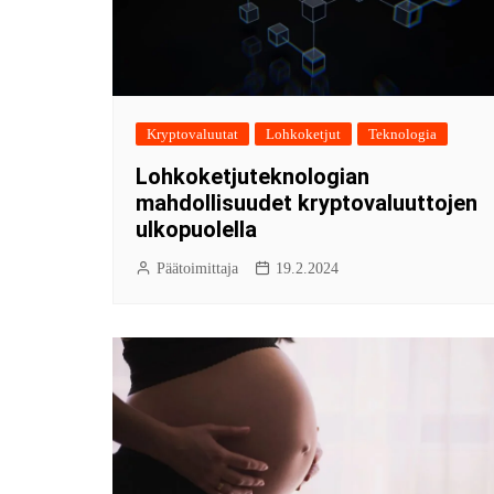
Kryptovaluutat
Lohkoketjut
Teknologia
Lohkoketjuteknologian
mahdollisuudet kryptovaluuttojen
ulkopuolella
Päätoimittaja
19.2.2024