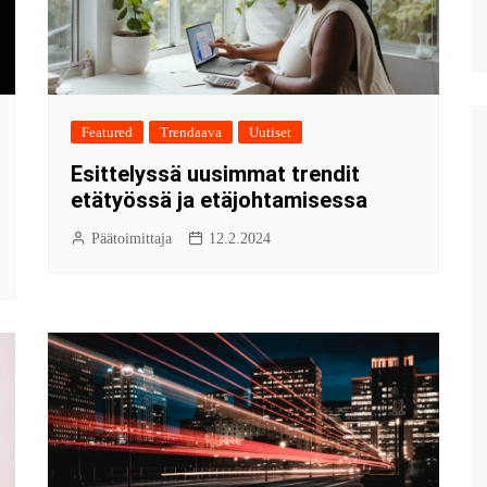
Featured
Trendaava
Uutiset
Esittelyssä uusimmat trendit
etätyössä ja etäjohtamisessa
Päätoimittaja
12.2.2024