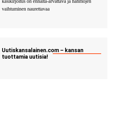
käsikirjoitus on ennalta-arvattava ja hahmojen
vaihtuminen naurettavaa
Uutiskansalainen.com – kansan
tuottamia uutisia!