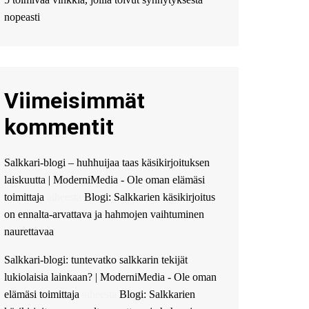
Мы предоставляем
высокоприбыльные
nopeasti
условия кредитования,
оперативное
guest_4889 :
Cmon Suomi
👏
Viimeisimmät
guest_5115 :
hello
The Admin
:
High five!
kommentit
You’ve successfully installed
Simple Ajax Chat.
Salkkari-blogi – huhhuijaa taas käsikirjoituksen
laiskuutta | ModerniMedia - Ole oman elämäsi
toimittaja
aiheesta
Blogi: Salkkarien käsikirjoitus
on ennalta-arvattava ja hahmojen vaihtuminen
naurettavaa
Salkkari-blogi: tuntevatko salkkarin tekijät
lukiolaisia lainkaan? | ModerniMedia - Ole oman
elämäsi toimittaja
aiheesta
Blogi: Salkkarien