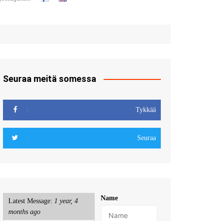
t
u sisään
röidy
Seuraa meitä somessa
Tykkää
Seuraa
Name
Latest Message:
1 year, 4
months ago