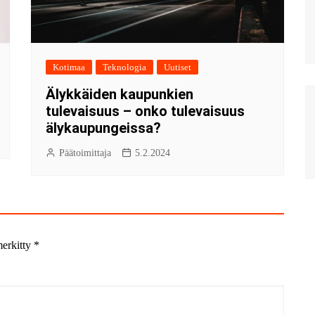
Kotimaa
Teknologia
Uutiset
Älykkäiden kaupunkien
tulevaisuus – onko tulevaisuus
älykaupungeissa?
Päätoimittaja
5.2.2024
merkitty
*