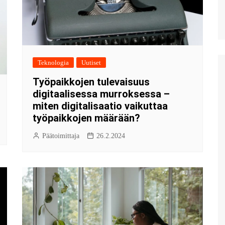
Teknologia
Uutiset
Työpaikkojen tulevaisuus
digitaalisessa murroksessa –
miten digitalisaatio vaikuttaa
työpaikkojen määrään?
Päätoimittaja
26.2.2024