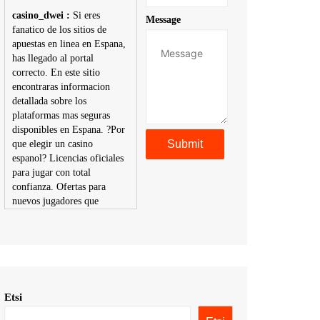
casino_dwei :
Si eres
Message
fanatico de los sitios de
apuestas en linea en Espana,
has llegado al portal
correcto. En este sitio
encontraras informacion
detallada sobre los
plataformas mas seguras
disponibles en Espana. ?Por
que elegir un casino
espanol? Licencias oficiales
para jugar con total
confianza. Ofertas para
nuevos jugadores que
aumentan tus posibilidades
de ganar. Ruleta, blackjack,
tragaperras y mas con
premios atractivos.
Depositos y retiros sin
problemas con multiples
Etsi
metodos de pago,
incluyendo tarje