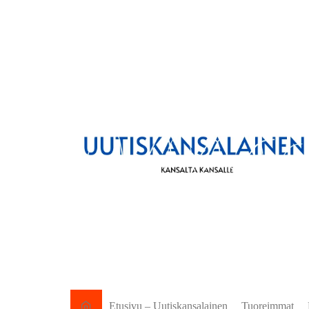
Etusivu – Uutiskansalainen
Tuoreimmat