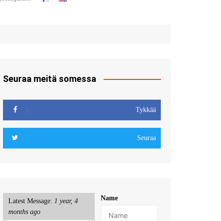
t
u sisään
röidy
Seuraa meitä somessa
Tykkää
Seuraa
Name
Latest Message:
1 year, 4
months ago