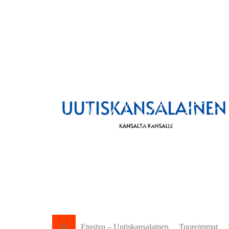
Etusivu – Uutiskansalainen
Tuoreimmat