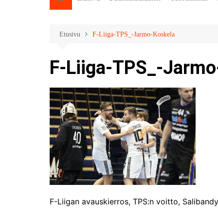
Etusivu
F-Liiga-TPS_-Jarmo-Koskela
F-Liiga-TPS_-Jarmo
F-Liigan avauskierros, TPS:n voitto, Saliband