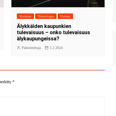
Kotimaa
Teknologia
Uutiset
Älykkäiden kaupunkien
tulevaisuus – onko tulevaisuus
älykaupungeissa?
Päätoimittaja
5.2.2024
merkitty
*