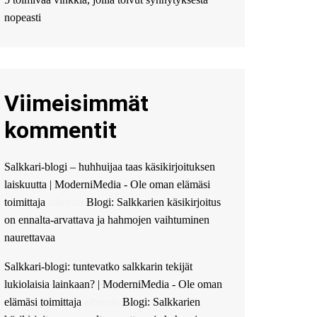
Мы предоставляем
высокоприбыльные
nopeasti
условия кредитования,
оперативное
guest_4889 :
Cmon Suomi
👏
Viimeisimmät
guest_5115 :
hello
The Admin
:
High five!
kommentit
You’ve successfully installed
Simple Ajax Chat.
Salkkari-blogi – huhhuijaa taas käsikirjoituksen
laiskuutta | ModerniMedia - Ole oman elämäsi
toimittaja
aiheesta
Blogi: Salkkarien käsikirjoitus
on ennalta-arvattava ja hahmojen vaihtuminen
naurettavaa
Salkkari-blogi: tuntevatko salkkarin tekijät
lukiolaisia lainkaan? | ModerniMedia - Ole oman
elämäsi toimittaja
aiheesta
Blogi: Salkkarien