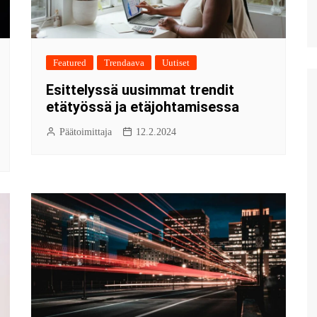
Featured
Trendaava
Uutiset
Esittelyssä uusimmat trendit
etätyössä ja etäjohtamisessa
Päätoimittaja
12.2.2024