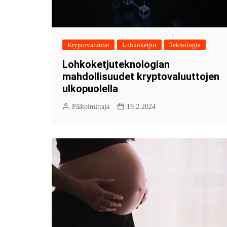
Kryptovaluutat
Lohkoketjut
Teknologia
Lohkoketjuteknologian
mahdollisuudet kryptovaluuttojen
ulkopuolella
Päätoimittaja
19.2.2024