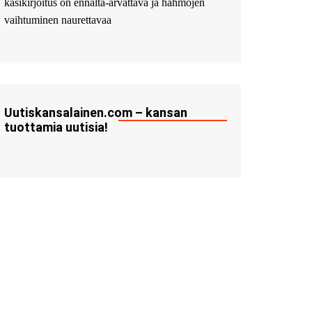
käsikirjoitus on ennalta-arvattava ja hahmojen
vaihtuminen naurettavaa
Uutiskansalainen.com – kansan
tuottamia uutisia!