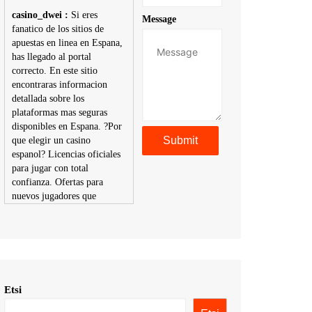
casino_dwei :
Si eres
Message
fanatico de los sitios de
apuestas en linea en Espana,
has llegado al portal
correcto. En este sitio
encontraras informacion
detallada sobre los
plataformas mas seguras
disponibles en Espana. ?Por
que elegir un casino
espanol? Licencias oficiales
para jugar con total
confianza. Ofertas para
nuevos jugadores que
aumentan tus posibilidades
de ganar. Ruleta, blackjack,
tragaperras y mas con
premios atractivos.
Depositos y retiros sin
problemas con multiples
Etsi
metodos de pago,
incluyendo tarje