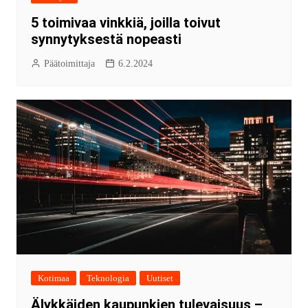
5 toimivaa vinkkiä, joilla toivut
synnytyksestä nopeasti
Päätoimittaja
6.2.2024
Kotimaa
Teknologia
Uutiset
Älykkäiden kaupunkien tulevaisuus –