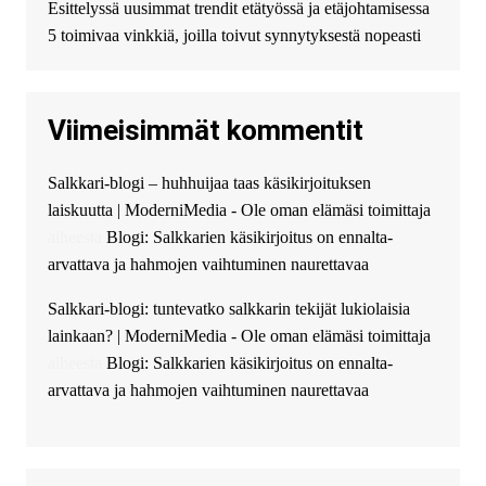
Esittelyssä uusimmat trendit etätyössä ja etäjohtamisessa
избыточных вопросов и
документов? Тогда обратитесь
5 toimivaa vinkkiä, joilla toivut synnytyksestä nopeasti
к нам! Мы предоставляем
высокоприбыльные условия
кредитования, оперативное
Viimeisimmät kommentit
guest_4889 :
Cmon Suomi 👏
guest_5115 :
hello
Salkkari-blogi – huhhuijaa taas käsikirjoituksen
The Admin
:
High five! You’ve
laiskuutta | ModerniMedia - Ole oman elämäsi toimittaja
successfully installed Simple
Ajax Chat.
aiheesta
Blogi: Salkkarien käsikirjoitus on ennalta-
arvattava ja hahmojen vaihtuminen naurettavaa
Salkkari-blogi: tuntevatko salkkarin tekijät lukiolaisia
lainkaan? | ModerniMedia - Ole oman elämäsi toimittaja
aiheesta
Blogi: Salkkarien käsikirjoitus on ennalta-
arvattava ja hahmojen vaihtuminen naurettavaa