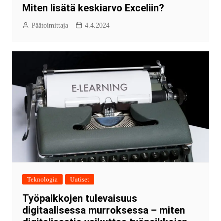
Miten lisätä keskiarvo Exceliin?
Päätoimittaja
4.4.2024
Teknologia
Uutiset
Työpaikkojen tulevaisuus
digitaalisessa murroksessa – miten