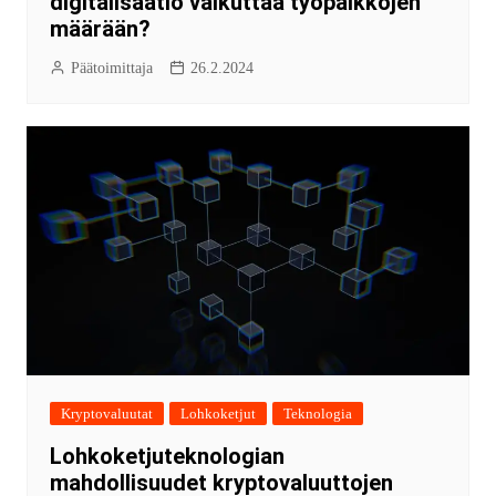
digitalisaatio vaikuttaa työpaikkojen
määrään?
Päätoimittaja
26.2.2024
Kryptovaluutat
Lohkoketjut
Teknologia
Lohkoketjuteknologian
mahdollisuudet kryptovaluuttojen