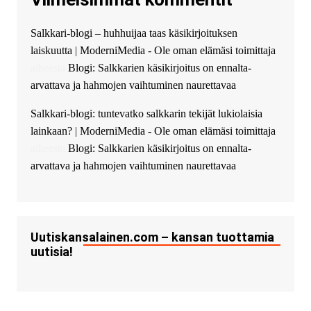
guest_5115 :
hello
Salkkari-blogi – huhhuijaa taas käsikirjoituksen
The Admin
:
High five! You’ve
laiskuutta | ModerniMedia - Ole oman elämäsi toimittaja
successfully installed Simple
Ajax Chat.
aiheesta
Blogi: Salkkarien käsikirjoitus on ennalta-
arvattava ja hahmojen vaihtuminen naurettavaa
Salkkari-blogi: tuntevatko salkkarin tekijät lukiolaisia
lainkaan? | ModerniMedia - Ole oman elämäsi toimittaja
aiheesta
Blogi: Salkkarien käsikirjoitus on ennalta-
arvattava ja hahmojen vaihtuminen naurettavaa
Uutiskansalainen.com – kansan tuottamia
uutisia!