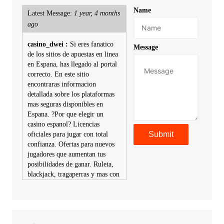
Name
Latest Message:
1 year, 4 months
ago
casino_dwei :
Si eres fanatico
Message
de los sitios de apuestas en linea
en Espana, has llegado al portal
correcto. En este sitio
encontraras informacion
detallada sobre los plataformas
mas seguras disponibles en
Espana. ?Por que elegir un
casino espanol? Licencias
oficiales para jugar con total
confianza. Ofertas para nuevos
jugadores que aumentan tus
posibilidades de ganar. Ruleta,
blackjack, tragaperras y mas con
premios atractivos. Depositos y
retiros sin problemas con
multiples metodos de pago,
incluyendo tarje