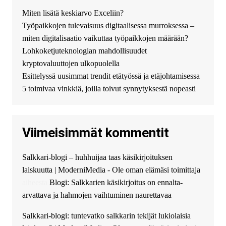
DengizaimyKt :
Привет!
Miten lisätä keskiarvo Exceliin?
Появился вопрос про срочно
Työpaikkojen tulevaisuus digitaalisessa murroksessa –
взять деньги? Предлагаем
безопасный источник
miten digitalisaatio vaikuttaa työpaikkojen määrään?
финансовой помощи. Вы
Lohkoketjuteknologian mahdollisuudet
можете получить
kryptovaluuttojen ulkopuolella
финансирование в долг без
Esittelyssä uusimmat trendit etätyössä ja etäjohtamisessa
избыточных вопросов и
документов? Тогда обратитесь
5 toimivaa vinkkiä, joilla toivut synnytyksestä nopeasti
к нам! Мы предоставляем
высокоприбыльные условия
кредитования, оперативное
Viimeisimmät kommentit
guest_4889 :
Cmon Suomi 👏
guest_5115 :
hello
Salkkari-blogi – huhhuijaa taas käsikirjoituksen
The Admin
:
High five! You’ve
laiskuutta | ModerniMedia - Ole oman elämäsi toimittaja
successfully installed Simple
Ajax Chat.
aiheesta
Blogi: Salkkarien käsikirjoitus on ennalta-
arvattava ja hahmojen vaihtuminen naurettavaa
Salkkari-blogi: tuntevatko salkkarin tekijät lukiolaisia