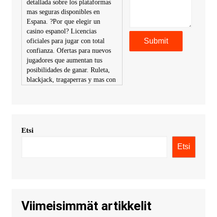
detallada sobre los plataformas
mas seguras disponibles en
Espana. ?Por que elegir un
casino espanol? Licencias
oficiales para jugar con total
confianza. Ofertas para nuevos
jugadores que aumentan tus
posibilidades de ganar. Ruleta,
blackjack, tragaperras y mas con
premios atractivos. Depositos y
retiros sin problemas con
multiples metodos de pago,
incluyendo tarje
Etsi
KimonicRisse :
Заказать Haval
- только у нас вы найдете
Etsi
цены ниже рынка. Быстрей
всего сделать заказ на хавал
джолион цена новый у
официального можно только у
нас! купить haval jolion
купить хавал джулиан -
Viimeisimmät artikkelit
http://jolion-ufa1.ru/