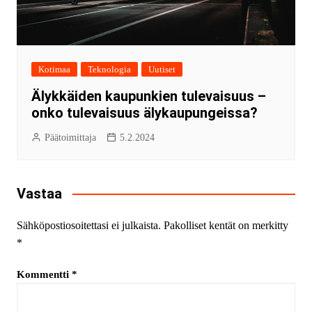
Kotimaa
Teknologia
Uutiset
Älykkäiden kaupunkien tulevaisuus –
onko tulevaisuus älykaupungeissa?
Päätoimittaja
5.2.2024
Vastaa
Sähköpostiosoitettasi ei julkaista.
Pakolliset kentät on merkitty
*
Kommentti
*