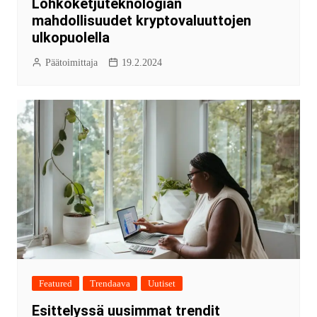
Lohkoketjuteknologian
mahdollisuudet kryptovaluuttojen
ulkopuolella
Päätoimittaja
19.2.2024
Featured
Trendaava
Uutiset
Esittelyssä uusimmat trendit