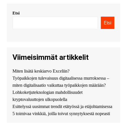
multiples metodos de pago,
incluyendo tarje
Etsi
KimonicRisse :
Заказать Haval
- только у нас вы найдете
Etsi
цены ниже рынка. Быстрей
всего сделать заказ на хавал
джолион цена новый у
официального можно только у
нас! купить haval jolion
купить хавал джулиан -
Viimeisimmät artikkelit
http://jolion-ufa1.ru/
DengizaimyKt :
Привет!
Miten lisätä keskiarvo Exceliin?
Появился вопрос про срочно
Työpaikkojen tulevaisuus digitaalisessa murroksessa –
взять деньги? Предлагаем
безопасный источник
miten digitalisaatio vaikuttaa työpaikkojen määrään?
финансовой помощи. Вы
Lohkoketjuteknologian mahdollisuudet
можете получить
kryptovaluuttojen ulkopuolella
финансирование в долг без
Esittelyssä uusimmat trendit etätyössä ja etäjohtamisessa
избыточных вопросов и
документов? Тогда обратитесь
5 toimivaa vinkkiä, joilla toivut synnytyksestä nopeasti
к нам! Мы предоставляем
высокоприбыльные условия