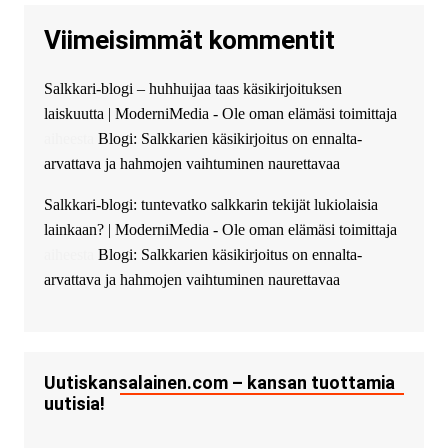
кредитования, оперативное
Viimeisimmät kommentit
guest_4889 :
Cmon Suomi 👏
guest_5115 :
hello
Salkkari-blogi – huhhuijaa taas käsikirjoituksen
The Admin
:
High five! You’ve
laiskuutta | ModerniMedia - Ole oman elämäsi toimittaja
successfully installed Simple
Ajax Chat.
aiheesta
Blogi: Salkkarien käsikirjoitus on ennalta-
arvattava ja hahmojen vaihtuminen naurettavaa
Salkkari-blogi: tuntevatko salkkarin tekijät lukiolaisia
lainkaan? | ModerniMedia - Ole oman elämäsi toimittaja
aiheesta
Blogi: Salkkarien käsikirjoitus on ennalta-
arvattava ja hahmojen vaihtuminen naurettavaa
Uutiskansalainen.com – kansan tuottamia
uutisia!