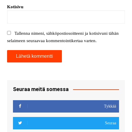
Kotisivu
Tallenna nimeni, sähköpostiosoitteeni ja kotisivuni tähän
selaimeen seuraavaa kommentointikertaa varten.
Seuraa meitä somessa
Tykkää
Seuraa