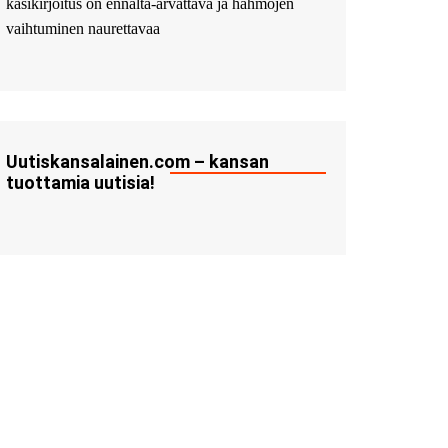
käsikirjoitus on ennalta-arvattava ja hahmojen
vaihtuminen naurettavaa
Uutiskansalainen.com – kansan
tuottamia uutisia!