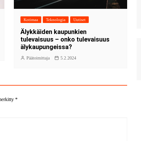
Kotimaa
Teknologia
Uutiset
Älykkäiden kaupunkien
tulevaisuus – onko tulevaisuus
älykaupungeissa?
Päätoimittaja
5.2.2024
merkitty
*