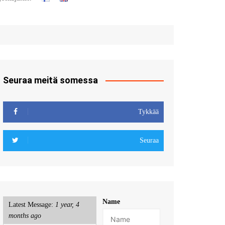
t
u sisään
röidy
Seuraa meitä somessa
Tykkää
Seuraa
Name
Latest Message:
1 year, 4
months ago