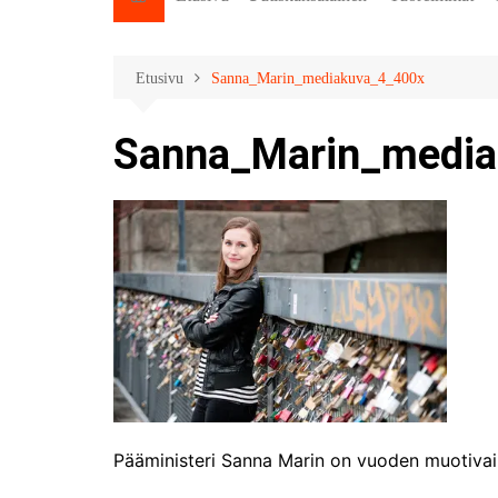
Etusivu
Sanna_Marin_mediakuva_4_400x
Sanna_Marin_medi
Pääministeri Sanna Marin on vuoden muotivaik