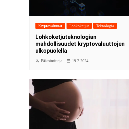
Kryptovaluutat
Lohkoketjut
Teknologia
Lohkoketjuteknologian
mahdollisuudet kryptovaluuttojen
ulkopuolella
Päätoimittaja
19.2.2024