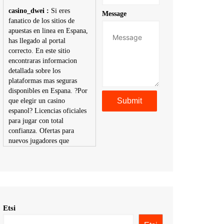
casino_dwei :
Si eres
Message
fanatico de los sitios de
apuestas en linea en Espana,
has llegado al portal
correcto. En este sitio
encontraras informacion
detallada sobre los
plataformas mas seguras
disponibles en Espana. ?Por
que elegir un casino
espanol? Licencias oficiales
para jugar con total
confianza. Ofertas para
nuevos jugadores que
aumentan tus posibilidades
de ganar. Ruleta, blackjack,
tragaperras y mas con
premios atractivos.
Depositos y retiros sin
problemas con multiples
Etsi
metodos de pago,
incluyendo tarje