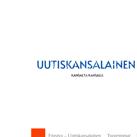
Etusivu – Uutiskansalainen
Tuoreimmat