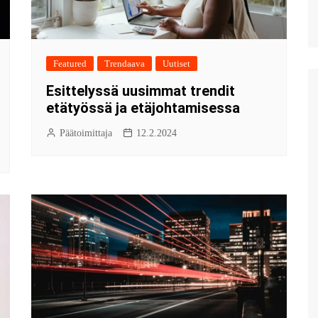
Featured
Trendaava
Uutiset
Esittelyssä uusimmat trendit
etätyössä ja etäjohtamisessa
Päätoimittaja
12.2.2024