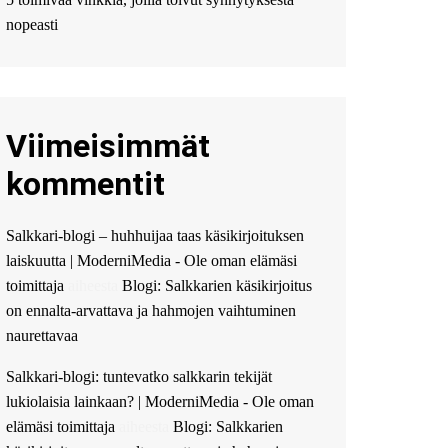
Мы предоставляем
высокоприбыльные
nopeasti
условия кредитования,
оперативное
guest_4889 :
Cmon Suomi
👏
Viimeisimmät
guest_5115 :
hello
The Admin
:
High five!
kommentit
You’ve successfully installed
Simple Ajax Chat.
Salkkari-blogi – huhhuijaa taas käsikirjoituksen
laiskuutta | ModerniMedia - Ole oman elämäsi
toimittaja
aiheesta
Blogi: Salkkarien käsikirjoitus
on ennalta-arvattava ja hahmojen vaihtuminen
naurettavaa
Salkkari-blogi: tuntevatko salkkarin tekijät
lukiolaisia lainkaan? | ModerniMedia - Ole oman
elämäsi toimittaja
aiheesta
Blogi: Salkkarien