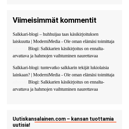
высокоприбыльные условия
кредитования, оперативное
Viimeisimmät kommentit
guest_4889 :
Cmon Suomi 👏
guest_5115 :
hello
Salkkari-blogi – huhhuijaa taas käsikirjoituksen
The Admin
:
High five! You’ve
laiskuutta | ModerniMedia - Ole oman elämäsi toimittaja
successfully installed Simple
Ajax Chat.
aiheesta
Blogi: Salkkarien käsikirjoitus on ennalta-
arvattava ja hahmojen vaihtuminen naurettavaa
Salkkari-blogi: tuntevatko salkkarin tekijät lukiolaisia
lainkaan? | ModerniMedia - Ole oman elämäsi toimittaja
aiheesta
Blogi: Salkkarien käsikirjoitus on ennalta-
arvattava ja hahmojen vaihtuminen naurettavaa
Uutiskansalainen.com – kansan tuottamia
uutisia!