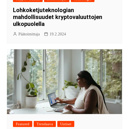
Lohkoketjuteknologian
mahdollisuudet kryptovaluuttojen
ulkopuolella
Päätoimittaja
19.2.2024
Featured
Trendaava
Uutiset