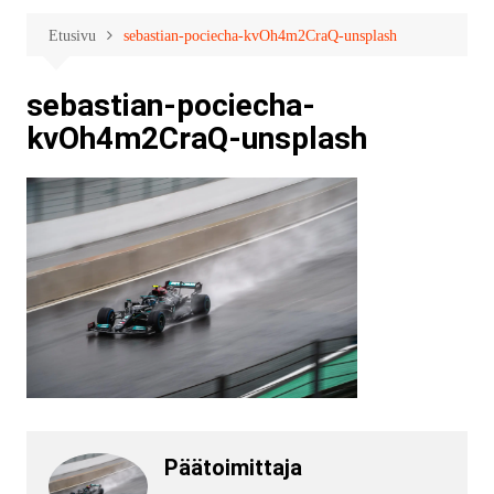
Etusivu
sebastian-pociecha-kvOh4m2CraQ-unsplash
sebastian-pociecha-
kvOh4m2CraQ-unsplash
Päätoimittaja