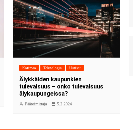
Kotimaa
Teknologia
Uutiset
Älykkäiden kaupunkien
tulevaisuus – onko tulevaisuus
älykaupungeissa?
Päätoimittaja
5.2.2024