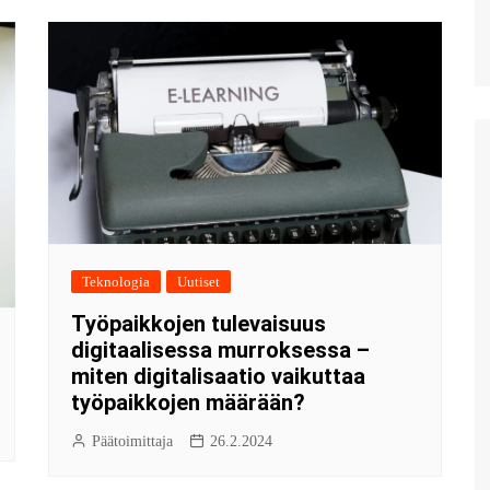
Teknologia
Uutiset
Työpaikkojen tulevaisuus
digitaalisessa murroksessa –
miten digitalisaatio vaikuttaa
työpaikkojen määrään?
Päätoimittaja
26.2.2024