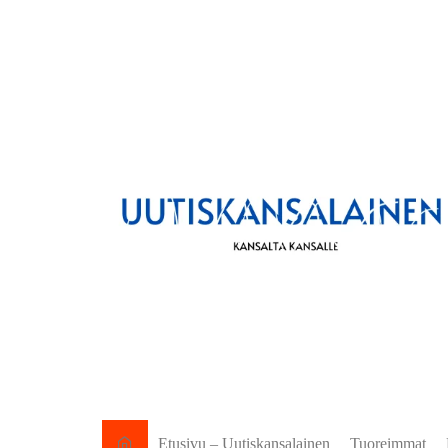
Etusivu – Uutiskansalainen
Tuoreimmat