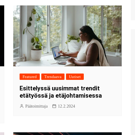
Featured
Trendaava
Uutiset
Esittelyssä uusimmat trendit
etätyössä ja etäjohtamisessa
Päätoimittaja
12.2.2024