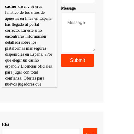
casino_dwei :
Si eres
Message
fanatico de los sitios de
apuestas en linea en Espana,
has llegado al portal
correcto. En este sitio
encontraras informacion
detallada sobre los
plataformas mas seguras
disponibles en Espana. ?Por
que elegir un casino
espanol? Licencias oficiales
para jugar con total
confianza. Ofertas para
nuevos jugadores que
aumentan tus posibilidades
de ganar. Ruleta, blackjack,
tragaperras y mas con
premios atractivos.
Depositos y retiros sin
problemas con multiples
Etsi
metodos de pago,
incluyendo tarje