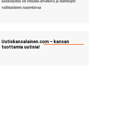
käsikirjoitus on ennalta-arvattava ja hahmojen
vaihtuminen naurettavaa
Uutiskansalainen.com – kansan
tuottamia uutisia!