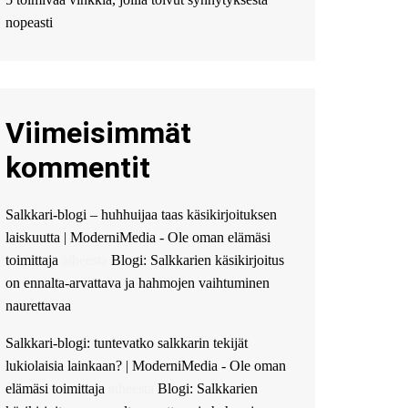
Мы предоставляем
высокоприбыльные
nopeasti
условия кредитования,
оперативное
guest_4889 :
Cmon Suomi
👏
Viimeisimmät
guest_5115 :
hello
The Admin
:
High five!
kommentit
You’ve successfully installed
Simple Ajax Chat.
Salkkari-blogi – huhhuijaa taas käsikirjoituksen
laiskuutta | ModerniMedia - Ole oman elämäsi
toimittaja
aiheesta
Blogi: Salkkarien käsikirjoitus
on ennalta-arvattava ja hahmojen vaihtuminen
naurettavaa
Salkkari-blogi: tuntevatko salkkarin tekijät
lukiolaisia lainkaan? | ModerniMedia - Ole oman
elämäsi toimittaja
aiheesta
Blogi: Salkkarien