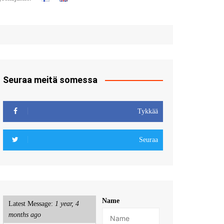
t
u sisään
röidy
Seuraa meitä somessa
Tykkää
Seuraa
Name
Latest Message:
1 year, 4
months ago