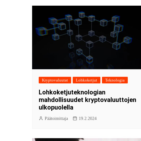
Kryptovaluutat
Lohkoketjut
Teknologia
Lohkoketjuteknologian
mahdollisuudet kryptovaluuttojen
ulkopuolella
Päätoimittaja
19.2.2024