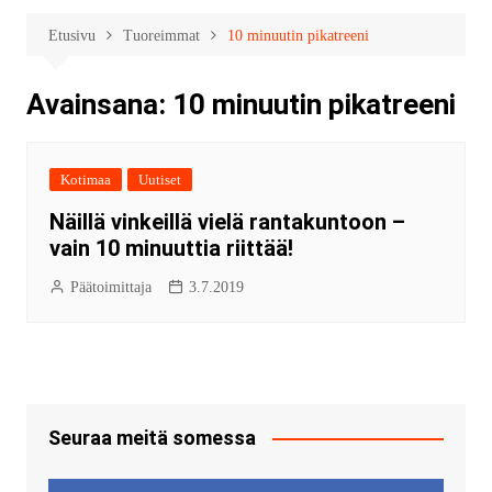
Etusivu
Tuoreimmat
10 minuutin pikatreeni
Avainsana:
10 minuutin pikatreeni
Kotimaa
Uutiset
Näillä vinkeillä vielä rantakuntoon –
vain 10 minuuttia riittää!
Päätoimittaja
3.7.2019
Seuraa meitä somessa