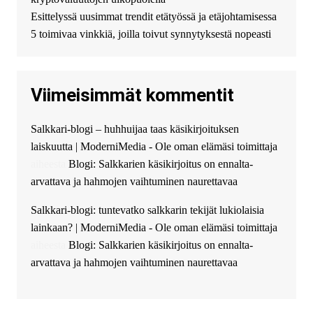
финансирование в долг без
Esittelyssä uusimmat trendit etätyössä ja etäjohtamisessa
избыточных вопросов и
документов? Тогда обратитесь
5 toimivaa vinkkiä, joilla toivut synnytyksestä nopeasti
к нам! Мы предоставляем
высокоприбыльные условия
кредитования, оперативное
Viimeisimmät kommentit
guest_4889 :
Cmon Suomi 👏
guest_5115 :
hello
Salkkari-blogi – huhhuijaa taas käsikirjoituksen
The Admin
:
High five! You’ve
laiskuutta | ModerniMedia - Ole oman elämäsi toimittaja
successfully installed Simple
Ajax Chat.
aiheesta
Blogi: Salkkarien käsikirjoitus on ennalta-
arvattava ja hahmojen vaihtuminen naurettavaa
Salkkari-blogi: tuntevatko salkkarin tekijät lukiolaisia
lainkaan? | ModerniMedia - Ole oman elämäsi toimittaja
aiheesta
Blogi: Salkkarien käsikirjoitus on ennalta-
arvattava ja hahmojen vaihtuminen naurettavaa