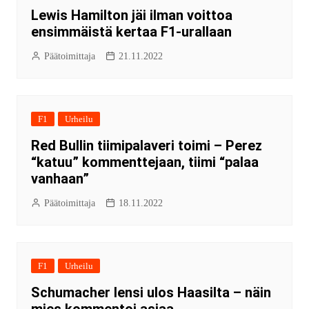
Lewis Hamilton jäi ilman voittoa
ensimmäistä kertaa F1-urallaan
Päätoimittaja
21.11.2022
F1
Urheilu
Red Bullin tiimipalaveri toimi – Perez
“katuu” kommenttejaan, tiimi “palaa
vanhaan”
Päätoimittaja
18.11.2022
F1
Urheilu
Schumacher lensi ulos Haasilta – näin
mies kommentoi asiaa