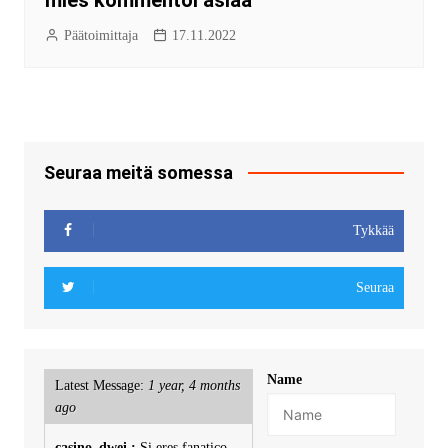
Päätoimittaja
17.11.2022
Seuraa meitä somessa
Tykkää
Seuraa
Name
Latest Message:
1 year, 4 months
ago
casino_dwei :
Si eres fanatico