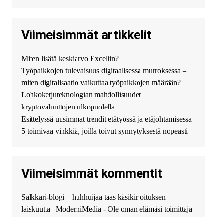
официального можно только у
нас! купить haval jolion
купить хавал джулиан -
Viimeisimmät artikkelit
http://jolion-ufa1.ru/
DengizaimyKt :
Привет!
Miten lisätä keskiarvo Exceliin?
Появился вопрос про срочно
Työpaikkojen tulevaisuus digitaalisessa murroksessa –
взять деньги? Предлагаем
безопасный источник
miten digitalisaatio vaikuttaa työpaikkojen määrään?
финансовой помощи. Вы
Lohkoketjuteknologian mahdollisuudet
можете получить
kryptovaluuttojen ulkopuolella
финансирование в долг без
Esittelyssä uusimmat trendit etätyössä ja etäjohtamisessa
избыточных вопросов и
документов? Тогда обратитесь
5 toimivaa vinkkiä, joilla toivut synnytyksestä nopeasti
к нам! Мы предоставляем
высокоприбыльные условия
кредитования, оперативное
Viimeisimmät kommentit
guest_4889 :
Cmon Suomi 👏
guest_5115 :
hello
Salkkari-blogi – huhhuijaa taas käsikirjoituksen
The Admin
:
High five! You’ve
laiskuutta | ModerniMedia - Ole oman elämäsi toimittaja
successfully installed Simple