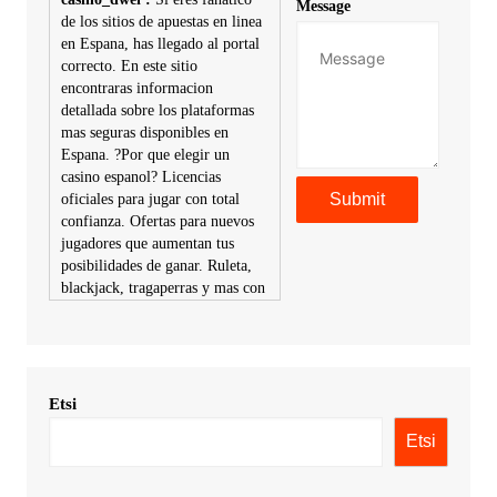
Message
de los sitios de apuestas en linea
en Espana, has llegado al portal
correcto. En este sitio
encontraras informacion
detallada sobre los plataformas
mas seguras disponibles en
Espana. ?Por que elegir un
casino espanol? Licencias
oficiales para jugar con total
confianza. Ofertas para nuevos
jugadores que aumentan tus
posibilidades de ganar. Ruleta,
blackjack, tragaperras y mas con
premios atractivos. Depositos y
retiros sin problemas con
multiples metodos de pago,
incluyendo tarje
Etsi
KimonicRisse :
Заказать Haval
- только у нас вы найдете
Etsi
цены ниже рынка. Быстрей
всего сделать заказ на хавал
джолион цена новый у