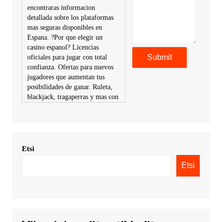
encontraras informacion
detallada sobre los plataformas
mas seguras disponibles en
Espana. ?Por que elegir un
casino espanol? Licencias
oficiales para jugar con total
confianza. Ofertas para nuevos
jugadores que aumentan tus
posibilidades de ganar. Ruleta,
blackjack, tragaperras y mas con
premios atractivos. Depositos y
retiros sin problemas con
multiples metodos de pago,
incluyendo tarje
Etsi
KimonicRisse :
Заказать Haval
- только у нас вы найдете
Etsi
цены ниже рынка. Быстрей
всего сделать заказ на хавал
джолион цена новый у
официального можно только у
нас! купить haval jolion
купить хавал джулиан -