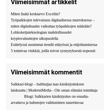
Viimeisimmät artikkelit
http://jolion-ufa1.ru/
DengizaimyKt :
Привет!
Miten lisätä keskiarvo Exceliin?
Появился вопрос про срочно
Työpaikkojen tulevaisuus digitaalisessa murroksessa –
взять деньги? Предлагаем
безопасный источник
miten digitalisaatio vaikuttaa työpaikkojen määrään?
финансовой помощи. Вы
Lohkoketjuteknologian mahdollisuudet
можете получить
kryptovaluuttojen ulkopuolella
финансирование в долг без
Esittelyssä uusimmat trendit etätyössä ja etäjohtamisessa
избыточных вопросов и
документов? Тогда обратитесь
5 toimivaa vinkkiä, joilla toivut synnytyksestä nopeasti
к нам! Мы предоставляем
высокоприбыльные условия
кредитования, оперативное
Viimeisimmät kommentit
guest_4889 :
Cmon Suomi 👏
guest_5115 :
hello
Salkkari-blogi – huhhuijaa taas käsikirjoituksen
The Admin
:
High five! You’ve
laiskuutta | ModerniMedia - Ole oman elämäsi toimittaja
successfully installed Simple
Ajax Chat.
aiheesta
Blogi: Salkkarien käsikirjoitus on ennalta-
arvattava ja hahmojen vaihtuminen naurettavaa