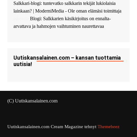
Salkkari-blogi: tuntevatko salkkarin tekijät lukiolaisia
lainkaan? | ModerniMedia - Ole oman elämäsi toimittaja
aiheesta
Blogi: Salkkarien käsikirjoitus on ennalta-
arvattava ja hahmojen vaihtuminen naurettavaa
Uutiskansalainen.com – kansan tuottamia
uutisia!
(C) Uutiskansalainen.com
Uutiskansalainen.com
Cream Magazine tehnyt
Themebeez