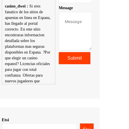
casino_dwei :
Si eres
Message
fanatico de los sitios de
apuestas en linea en Espana,
has llegado al portal
correcto. En este sitio
encontraras informacion
detallada sobre los
plataformas mas seguras
disponibles en Espana. ?Por
que elegir un casino
espanol? Licencias oficiales
para jugar con total
confianza. Ofertas para
nuevos jugadores que
aumentan tus posibilidades
de ganar. Ruleta, blackjack,
tragaperras y mas con
premios atractivos.
Depositos y retiros sin
problemas con multiples
Etsi
metodos de pago,
incluyendo tarje