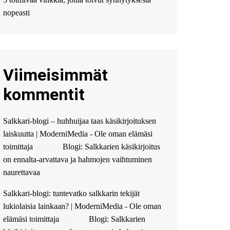
Мы предоставляем
высокоприбыльные
nopeasti
условия кредитования,
оперативное
guest_4889 :
Cmon Suomi
👏
Viimeisimmät
guest_5115 :
hello
The Admin
:
High five!
kommentit
You’ve successfully installed
Simple Ajax Chat.
Salkkari-blogi – huhhuijaa taas käsikirjoituksen
laiskuutta | ModerniMedia - Ole oman elämäsi
toimittaja
aiheesta
Blogi: Salkkarien käsikirjoitus
on ennalta-arvattava ja hahmojen vaihtuminen
naurettavaa
Salkkari-blogi: tuntevatko salkkarin tekijät
lukiolaisia lainkaan? | ModerniMedia - Ole oman
elämäsi toimittaja
aiheesta
Blogi: Salkkarien