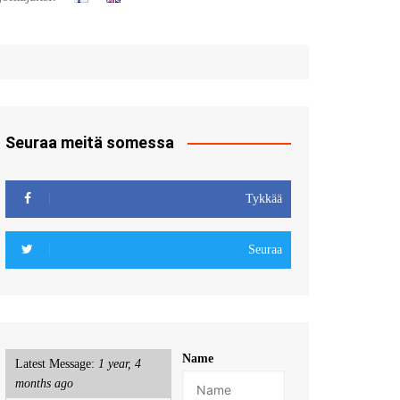
t
u sisään
röidy
Seuraa meitä somessa
Tykkää
Seuraa
Name
Latest Message:
1 year, 4
months ago