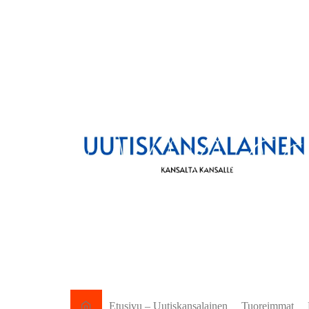
Etusivu – Uutiskansalainen
Tuoreimmat