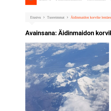
Etusivu
Tuoreimmat
Äidinmaidon korvike lentäes
Avainsana:
Äidinmaidon korvi