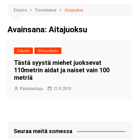
Etusivu
Tuoreimmat
Aitajuoksu
Avainsana:
Aitajuoksu
Urheilu
Yleisurheilu
Tästä syystä miehet juoksevat
110metrin aidat ja naiset vain 100
metriä
Päätoimittaja
23.8.2019
Seuraa meitä somessa