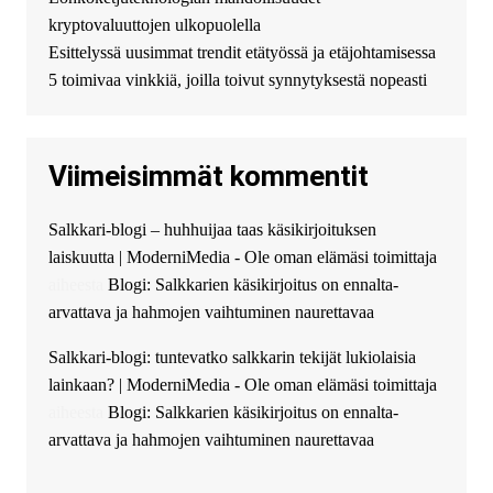
можете получить
kryptovaluuttojen ulkopuolella
финансирование в долг без
Esittelyssä uusimmat trendit etätyössä ja etäjohtamisessa
избыточных вопросов и
документов? Тогда обратитесь
5 toimivaa vinkkiä, joilla toivut synnytyksestä nopeasti
к нам! Мы предоставляем
высокоприбыльные условия
кредитования, оперативное
Viimeisimmät kommentit
guest_4889 :
Cmon Suomi 👏
guest_5115 :
hello
Salkkari-blogi – huhhuijaa taas käsikirjoituksen
The Admin
:
High five! You’ve
laiskuutta | ModerniMedia - Ole oman elämäsi toimittaja
successfully installed Simple
Ajax Chat.
aiheesta
Blogi: Salkkarien käsikirjoitus on ennalta-
arvattava ja hahmojen vaihtuminen naurettavaa
Salkkari-blogi: tuntevatko salkkarin tekijät lukiolaisia
lainkaan? | ModerniMedia - Ole oman elämäsi toimittaja
aiheesta
Blogi: Salkkarien käsikirjoitus on ennalta-
arvattava ja hahmojen vaihtuminen naurettavaa