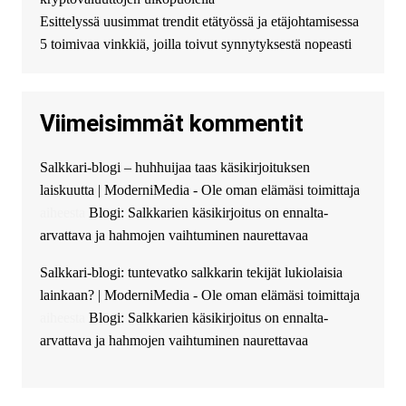
финансирование в долг без
Esittelyssä uusimmat trendit etätyössä ja etäjohtamisessa
избыточных вопросов и
документов? Тогда обратитесь
5 toimivaa vinkkiä, joilla toivut synnytyksestä nopeasti
к нам! Мы предоставляем
высокоприбыльные условия
кредитования, оперативное
Viimeisimmät kommentit
guest_4889 :
Cmon Suomi 👏
guest_5115 :
hello
Salkkari-blogi – huhhuijaa taas käsikirjoituksen
The Admin
:
High five! You’ve
laiskuutta | ModerniMedia - Ole oman elämäsi toimittaja
successfully installed Simple
Ajax Chat.
aiheesta
Blogi: Salkkarien käsikirjoitus on ennalta-
arvattava ja hahmojen vaihtuminen naurettavaa
Salkkari-blogi: tuntevatko salkkarin tekijät lukiolaisia
lainkaan? | ModerniMedia - Ole oman elämäsi toimittaja
aiheesta
Blogi: Salkkarien käsikirjoitus on ennalta-
arvattava ja hahmojen vaihtuminen naurettavaa