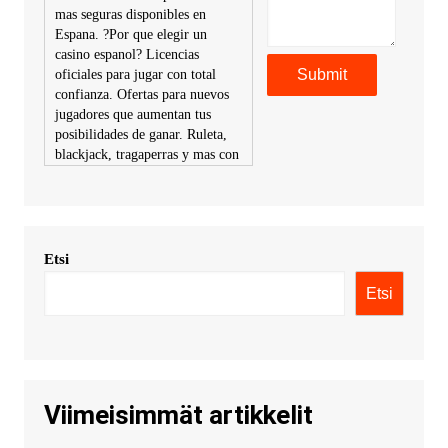
mas seguras disponibles en
Espana. ?Por que elegir un
casino espanol? Licencias
oficiales para jugar con total
confianza. Ofertas para nuevos
jugadores que aumentan tus
posibilidades de ganar. Ruleta,
blackjack, tragaperras y mas con
premios atractivos. Depositos y
retiros sin problemas con
multiples metodos de pago,
incluyendo tarje
Etsi
KimonicRisse :
Заказать Haval
- только у нас вы найдете
Etsi
цены ниже рынка. Быстрей
всего сделать заказ на хавал
джолион цена новый у
официального можно только у
нас! купить haval jolion
купить хавал джулиан -
Viimeisimmät artikkelit
http://jolion-ufa1.ru/