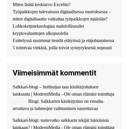
DengizaimyKt :
Привет!
Miten lisätä keskiarvo Exceliin?
Появился вопрос про срочно
Työpaikkojen tulevaisuus digitaalisessa murroksessa –
взять деньги? Предлагаем
безопасный источник
miten digitalisaatio vaikuttaa työpaikkojen määrään?
финансовой помощи. Вы
Lohkoketjuteknologian mahdollisuudet
можете получить
kryptovaluuttojen ulkopuolella
финансирование в долг без
Esittelyssä uusimmat trendit etätyössä ja etäjohtamisessa
избыточных вопросов и
документов? Тогда обратитесь
5 toimivaa vinkkiä, joilla toivut synnytyksestä nopeasti
к нам! Мы предоставляем
высокоприбыльные условия
кредитования, оперативное
Viimeisimmät kommentit
guest_4889 :
Cmon Suomi 👏
guest_5115 :
hello
Salkkari-blogi – huhhuijaa taas käsikirjoituksen
The Admin
:
High five! You’ve
laiskuutta | ModerniMedia - Ole oman elämäsi toimittaja
successfully installed Simple
Ajax Chat.
aiheesta
Blogi: Salkkarien käsikirjoitus on ennalta-
arvattava ja hahmojen vaihtuminen naurettavaa
Salkkari-blogi: tuntevatko salkkarin tekijät lukiolaisia
lainkaan? | ModerniMedia - Ole oman elämäsi toimittaja