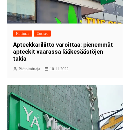
Kotimaa
Uutiset
Apteekkariliitto varoittaa: pienemmät
apteekit vaarassa lääkesäästöjen
takia
Päätoimittaja
10.11.2022