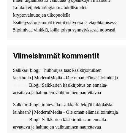
miten digitalisaatio vaikuttaa työpaikkojen määrään?
финансовой помощи. Вы
Lohkoketjuteknologian mahdollisuudet
можете получить
kryptovaluuttojen ulkopuolella
финансирование в долг без
Esittelyssä uusimmat trendit etätyössä ja etäjohtamisessa
избыточных вопросов и
документов? Тогда обратитесь
5 toimivaa vinkkiä, joilla toivut synnytyksestä nopeasti
к нам! Мы предоставляем
высокоприбыльные условия
кредитования, оперативное
Viimeisimmät kommentit
guest_4889 :
Cmon Suomi 👏
guest_5115 :
hello
Salkkari-blogi – huhhuijaa taas käsikirjoituksen
The Admin
:
High five! You’ve
laiskuutta | ModerniMedia - Ole oman elämäsi toimittaja
successfully installed Simple
Ajax Chat.
aiheesta
Blogi: Salkkarien käsikirjoitus on ennalta-
arvattava ja hahmojen vaihtuminen naurettavaa
Salkkari-blogi: tuntevatko salkkarin tekijät lukiolaisia
lainkaan? | ModerniMedia - Ole oman elämäsi toimittaja
aiheesta
Blogi: Salkkarien käsikirjoitus on ennalta-
arvattava ja hahmojen vaihtuminen naurettavaa