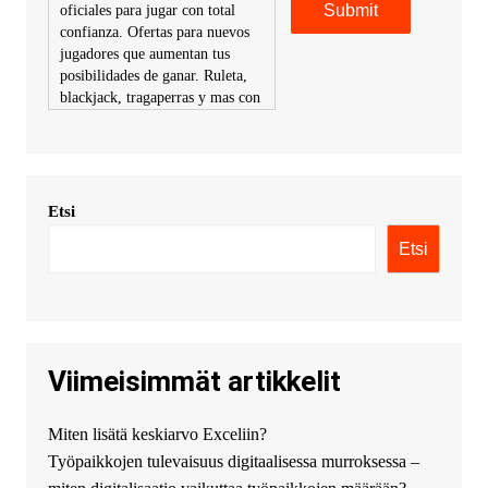
oficiales para jugar con total
confianza. Ofertas para nuevos
jugadores que aumentan tus
posibilidades de ganar. Ruleta,
blackjack, tragaperras y mas con
premios atractivos. Depositos y
retiros sin problemas con
multiples metodos de pago,
incluyendo tarje
Etsi
KimonicRisse :
Заказать Haval
- только у нас вы найдете
Etsi
цены ниже рынка. Быстрей
всего сделать заказ на хавал
джолион цена новый у
официального можно только у
нас! купить haval jolion
купить хавал джулиан -
Viimeisimmät artikkelit
http://jolion-ufa1.ru/
DengizaimyKt :
Привет!
Miten lisätä keskiarvo Exceliin?
Появился вопрос про срочно
Työpaikkojen tulevaisuus digitaalisessa murroksessa –
взять деньги? Предлагаем
безопасный источник