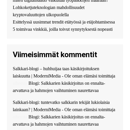
miten digitalisaatio vaikuttaa työpaikkojen määrään?
финансовой помощи. Вы
Lohkoketjuteknologian mahdollisuudet
можете получить
kryptovaluuttojen ulkopuolella
финансирование в долг без
Esittelyssä uusimmat trendit etätyössä ja etäjohtamisessa
избыточных вопросов и
документов? Тогда обратитесь
5 toimivaa vinkkiä, joilla toivut synnytyksestä nopeasti
к нам! Мы предоставляем
высокоприбыльные условия
кредитования, оперативное
Viimeisimmät kommentit
guest_4889 :
Cmon Suomi 👏
guest_5115 :
hello
Salkkari-blogi – huhhuijaa taas käsikirjoituksen
The Admin
:
High five! You’ve
laiskuutta | ModerniMedia - Ole oman elämäsi toimittaja
successfully installed Simple
Ajax Chat.
aiheesta
Blogi: Salkkarien käsikirjoitus on ennalta-
arvattava ja hahmojen vaihtuminen naurettavaa
Salkkari-blogi: tuntevatko salkkarin tekijät lukiolaisia
lainkaan? | ModerniMedia - Ole oman elämäsi toimittaja
aiheesta
Blogi: Salkkarien käsikirjoitus on ennalta-
arvattava ja hahmojen vaihtuminen naurettavaa