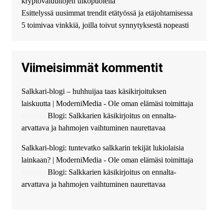
kryptovaluuttojen ulkopuolella
финансирование в долг без
Esittelyssä uusimmat trendit etätyössä ja etäjohtamisessa
избыточных вопросов и
документов? Тогда обратитесь
5 toimivaa vinkkiä, joilla toivut synnytyksestä nopeasti
к нам! Мы предоставляем
высокоприбыльные условия
кредитования, оперативное
Viimeisimmät kommentit
guest_4889 :
Cmon Suomi 👏
guest_5115 :
hello
Salkkari-blogi – huhhuijaa taas käsikirjoituksen
The Admin
:
High five! You’ve
laiskuutta | ModerniMedia - Ole oman elämäsi toimittaja
successfully installed Simple
Ajax Chat.
aiheesta
Blogi: Salkkarien käsikirjoitus on ennalta-
arvattava ja hahmojen vaihtuminen naurettavaa
Salkkari-blogi: tuntevatko salkkarin tekijät lukiolaisia
lainkaan? | ModerniMedia - Ole oman elämäsi toimittaja
aiheesta
Blogi: Salkkarien käsikirjoitus on ennalta-
arvattava ja hahmojen vaihtuminen naurettavaa