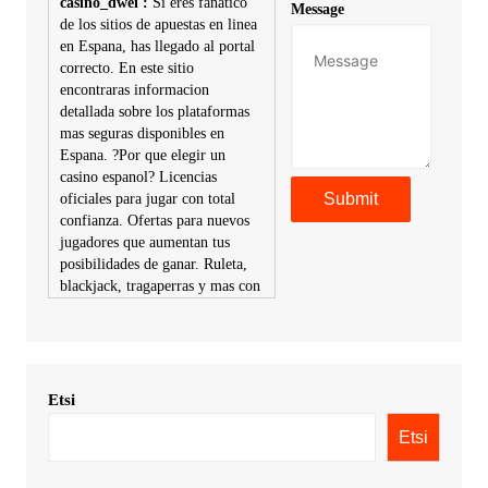
casino_dwei :
Si eres fanatico
Message
de los sitios de apuestas en linea
en Espana, has llegado al portal
correcto. En este sitio
encontraras informacion
detallada sobre los plataformas
mas seguras disponibles en
Espana. ?Por que elegir un
casino espanol? Licencias
oficiales para jugar con total
confianza. Ofertas para nuevos
jugadores que aumentan tus
posibilidades de ganar. Ruleta,
blackjack, tragaperras y mas con
premios atractivos. Depositos y
retiros sin problemas con
multiples metodos de pago,
incluyendo tarje
Etsi
KimonicRisse :
Заказать Haval
- только у нас вы найдете
Etsi
цены ниже рынка. Быстрей
всего сделать заказ на хавал