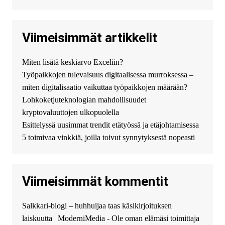
джолион цена новый у
официального можно только у
нас! купить haval jolion
купить хавал джулиан -
Viimeisimmät artikkelit
http://jolion-ufa1.ru/
DengizaimyKt :
Привет!
Miten lisätä keskiarvo Exceliin?
Появился вопрос про срочно
Työpaikkojen tulevaisuus digitaalisessa murroksessa –
взять деньги? Предлагаем
безопасный источник
miten digitalisaatio vaikuttaa työpaikkojen määrään?
финансовой помощи. Вы
Lohkoketjuteknologian mahdollisuudet
можете получить
kryptovaluuttojen ulkopuolella
финансирование в долг без
Esittelyssä uusimmat trendit etätyössä ja etäjohtamisessa
избыточных вопросов и
документов? Тогда обратитесь
5 toimivaa vinkkiä, joilla toivut synnytyksestä nopeasti
к нам! Мы предоставляем
высокоприбыльные условия
кредитования, оперативное
Viimeisimmät kommentit
guest_4889 :
Cmon Suomi 👏
guest_5115 :
hello
Salkkari-blogi – huhhuijaa taas käsikirjoituksen
The Admin
:
High five! You’ve
laiskuutta | ModerniMedia - Ole oman elämäsi toimittaja
successfully installed Simple