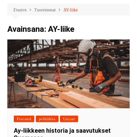
Etusivu
Tuoreimmat
AY-liike
Avainsana:
AY-liike
Featured
politiikka
Uutiset
Ay-liikkeen historia ja saavutukset