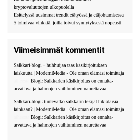
можете получить
kryptovaluuttojen ulkopuolella
финансирование в долг без
Esittelyssä uusimmat trendit etätyössä ja etäjohtamisessa
избыточных вопросов и
документов? Тогда обратитесь
5 toimivaa vinkkiä, joilla toivut synnytyksestä nopeasti
к нам! Мы предоставляем
высокоприбыльные условия
кредитования, оперативное
Viimeisimmät kommentit
guest_4889 :
Cmon Suomi 👏
guest_5115 :
hello
Salkkari-blogi – huhhuijaa taas käsikirjoituksen
The Admin
:
High five! You’ve
laiskuutta | ModerniMedia - Ole oman elämäsi toimittaja
successfully installed Simple
Ajax Chat.
aiheesta
Blogi: Salkkarien käsikirjoitus on ennalta-
arvattava ja hahmojen vaihtuminen naurettavaa
Salkkari-blogi: tuntevatko salkkarin tekijät lukiolaisia
lainkaan? | ModerniMedia - Ole oman elämäsi toimittaja
aiheesta
Blogi: Salkkarien käsikirjoitus on ennalta-
arvattava ja hahmojen vaihtuminen naurettavaa