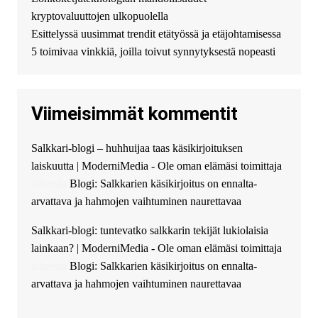
можете получить
kryptovaluuttojen ulkopuolella
финансирование в долг без
Esittelyssä uusimmat trendit etätyössä ja etäjohtamisessa
избыточных вопросов и
документов? Тогда обратитесь
5 toimivaa vinkkiä, joilla toivut synnytyksestä nopeasti
к нам! Мы предоставляем
высокоприбыльные условия
кредитования, оперативное
Viimeisimmät kommentit
guest_4889 :
Cmon Suomi 👏
guest_5115 :
hello
Salkkari-blogi – huhhuijaa taas käsikirjoituksen
The Admin
:
High five! You’ve
laiskuutta | ModerniMedia - Ole oman elämäsi toimittaja
successfully installed Simple
Ajax Chat.
aiheesta
Blogi: Salkkarien käsikirjoitus on ennalta-
arvattava ja hahmojen vaihtuminen naurettavaa
Salkkari-blogi: tuntevatko salkkarin tekijät lukiolaisia
lainkaan? | ModerniMedia - Ole oman elämäsi toimittaja
aiheesta
Blogi: Salkkarien käsikirjoitus on ennalta-
arvattava ja hahmojen vaihtuminen naurettavaa