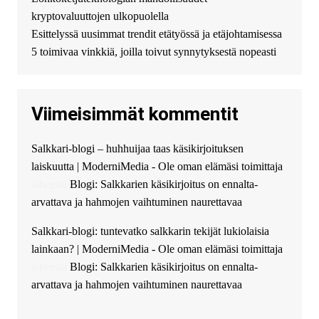
можете получить
kryptovaluuttojen ulkopuolella
финансирование в долг без
Esittelyssä uusimmat trendit etätyössä ja etäjohtamisessa
избыточных вопросов и
документов? Тогда обратитесь
5 toimivaa vinkkiä, joilla toivut synnytyksestä nopeasti
к нам! Мы предоставляем
высокоприбыльные условия
кредитования, оперативное
Viimeisimmät kommentit
guest_4889 :
Cmon Suomi 👏
guest_5115 :
hello
Salkkari-blogi – huhhuijaa taas käsikirjoituksen
The Admin
:
High five! You’ve
laiskuutta | ModerniMedia - Ole oman elämäsi toimittaja
successfully installed Simple
Ajax Chat.
aiheesta
Blogi: Salkkarien käsikirjoitus on ennalta-
arvattava ja hahmojen vaihtuminen naurettavaa
Salkkari-blogi: tuntevatko salkkarin tekijät lukiolaisia
lainkaan? | ModerniMedia - Ole oman elämäsi toimittaja
aiheesta
Blogi: Salkkarien käsikirjoitus on ennalta-
arvattava ja hahmojen vaihtuminen naurettavaa