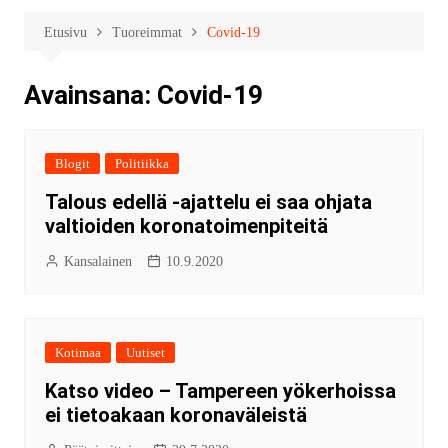
Etusivu
Tuoreimmat
Covid-19
Avainsana:
Covid-19
Blogit
Politiikka
Talous edellä -ajattelu ei saa ohjata
valtioiden koronatoimenpiteitä
Kansalainen
10.9.2020
Kotimaa
Uutiset
Katso video – Tampereen yökerhoissa
ei tietoakaan koronaväleistä