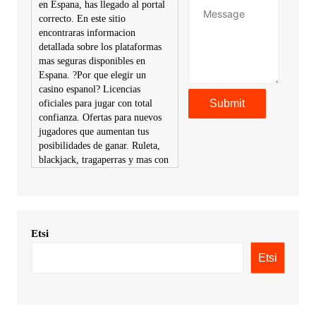
en Espana, has llegado al portal
correcto. En este sitio
encontraras informacion
detallada sobre los plataformas
mas seguras disponibles en
Espana. ?Por que elegir un
casino espanol? Licencias
oficiales para jugar con total
confianza. Ofertas para nuevos
jugadores que aumentan tus
posibilidades de ganar. Ruleta,
blackjack, tragaperras y mas con
premios atractivos. Depositos y
retiros sin problemas con
multiples metodos de pago,
incluyendo tarje
Etsi
KimonicRisse :
Заказать Haval
- только у нас вы найдете
Etsi
цены ниже рынка. Быстрей
всего сделать заказ на хавал
джолион цена новый у
официального можно только у