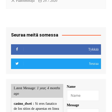
Päätoimittaja
29.7.2020
Seuraa meitä somessa
Tykkää
Seuraa
Name
Latest Message:
1 year, 4 months
ago
casino_dwei :
Si eres fanatico
Message
de los sitios de apuestas en linea