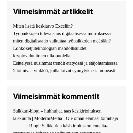
нас! купить haval jolion
купить хавал джулиан -
Viimeisimmät artikkelit
http://jolion-ufa1.ru/
DengizaimyKt :
Привет!
Miten lisätä keskiarvo Exceliin?
Появился вопрос про срочно
Työpaikkojen tulevaisuus digitaalisessa murroksessa –
взять деньги? Предлагаем
безопасный источник
miten digitalisaatio vaikuttaa työpaikkojen määrään?
финансовой помощи. Вы
Lohkoketjuteknologian mahdollisuudet
можете получить
kryptovaluuttojen ulkopuolella
финансирование в долг без
Esittelyssä uusimmat trendit etätyössä ja etäjohtamisessa
избыточных вопросов и
документов? Тогда обратитесь
5 toimivaa vinkkiä, joilla toivut synnytyksestä nopeasti
к нам! Мы предоставляем
высокоприбыльные условия
кредитования, оперативное
Viimeisimmät kommentit
guest_4889 :
Cmon Suomi 👏
guest_5115 :
hello
Salkkari-blogi – huhhuijaa taas käsikirjoituksen
The Admin
:
High five! You’ve
laiskuutta | ModerniMedia - Ole oman elämäsi toimittaja
successfully installed Simple
Ajax Chat.
aiheesta
Blogi: Salkkarien käsikirjoitus on ennalta-