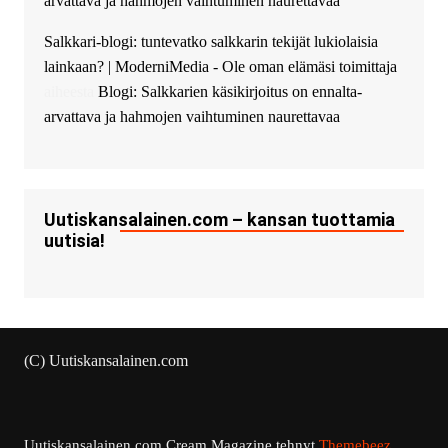
arvattava ja hahmojen vaihtuminen naurettavaa
Salkkari-blogi: tuntevatko salkkarin tekijät lukiolaisia
lainkaan? | ModerniMedia - Ole oman elämäsi toimittaja
aiheesta
Blogi: Salkkarien käsikirjoitus on ennalta-
arvattava ja hahmojen vaihtuminen naurettavaa
Uutiskansalainen.com – kansan tuottamia
uutisia!
(C) Uutiskansalainen.com
Uutiskansalainen.com
Cream Magazine tehnyt
Themebeez