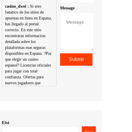
casino_dwei :
Si eres
Message
fanatico de los sitios de
apuestas en linea en Espana,
has llegado al portal
correcto. En este sitio
encontraras informacion
detallada sobre los
plataformas mas seguras
disponibles en Espana. ?Por
que elegir un casino
espanol? Licencias oficiales
para jugar con total
confianza. Ofertas para
nuevos jugadores que
aumentan tus posibilidades
de ganar. Ruleta, blackjack,
tragaperras y mas con
premios atractivos.
Depositos y retiros sin
problemas con multiples
Etsi
metodos de pago,
incluyendo tarje