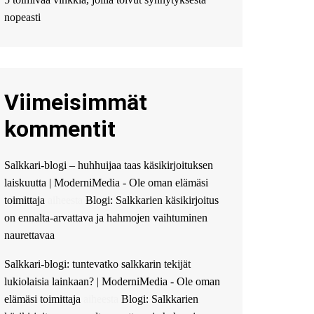
Мы предоставляем
высокоприбыльные
nopeasti
условия кредитования,
оперативное
guest_4889 :
Cmon Suomi
👏
Viimeisimmät
guest_5115 :
hello
The Admin
:
High five!
kommentit
You’ve successfully installed
Simple Ajax Chat.
Salkkari-blogi – huhhuijaa taas käsikirjoituksen
laiskuutta | ModerniMedia - Ole oman elämäsi
toimittaja
aiheesta
Blogi: Salkkarien käsikirjoitus
on ennalta-arvattava ja hahmojen vaihtuminen
naurettavaa
Salkkari-blogi: tuntevatko salkkarin tekijät
lukiolaisia lainkaan? | ModerniMedia - Ole oman
elämäsi toimittaja
aiheesta
Blogi: Salkkarien