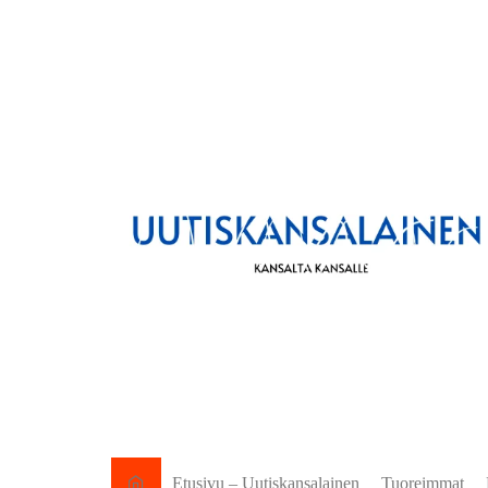
Etusivu – Uutiskansalainen
Tuoreimmat