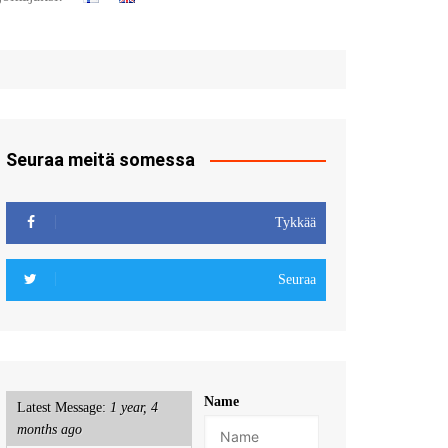
t
u sisään
röidy
Seuraa meitä somessa
Tykkää
Seuraa
Name
Latest Message:
1 year, 4
months ago