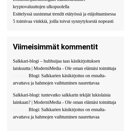
можете получить
kryptovaluuttojen ulkopuolella
финансирование в долг без
Esittelyssä uusimmat trendit etätyössä ja etäjohtamisessa
избыточных вопросов и
документов? Тогда обратитесь
5 toimivaa vinkkiä, joilla toivut synnytyksestä nopeasti
к нам! Мы предоставляем
высокоприбыльные условия
кредитования, оперативное
Viimeisimmät kommentit
guest_4889 :
Cmon Suomi 👏
guest_5115 :
hello
Salkkari-blogi – huhhuijaa taas käsikirjoituksen
The Admin
:
High five! You’ve
laiskuutta | ModerniMedia - Ole oman elämäsi toimittaja
successfully installed Simple
Ajax Chat.
aiheesta
Blogi: Salkkarien käsikirjoitus on ennalta-
arvattava ja hahmojen vaihtuminen naurettavaa
Salkkari-blogi: tuntevatko salkkarin tekijät lukiolaisia
lainkaan? | ModerniMedia - Ole oman elämäsi toimittaja
aiheesta
Blogi: Salkkarien käsikirjoitus on ennalta-
arvattava ja hahmojen vaihtuminen naurettavaa