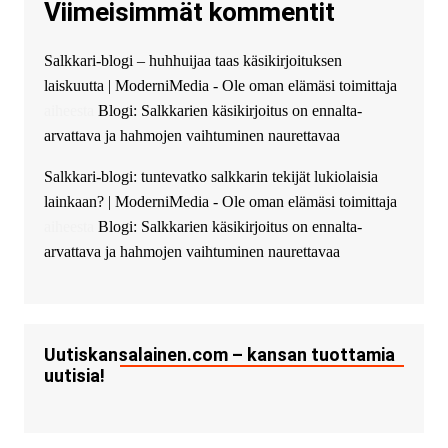
Viimeisimmät kommentit
guest_4889 :
Cmon Suomi 👏
guest_5115 :
hello
Salkkari-blogi – huhhuijaa taas käsikirjoituksen
The Admin
:
High five! You’ve
laiskuutta | ModerniMedia - Ole oman elämäsi toimittaja
successfully installed Simple
Ajax Chat.
aiheesta
Blogi: Salkkarien käsikirjoitus on ennalta-
arvattava ja hahmojen vaihtuminen naurettavaa
Salkkari-blogi: tuntevatko salkkarin tekijät lukiolaisia
lainkaan? | ModerniMedia - Ole oman elämäsi toimittaja
aiheesta
Blogi: Salkkarien käsikirjoitus on ennalta-
arvattava ja hahmojen vaihtuminen naurettavaa
Uutiskansalainen.com – kansan tuottamia
uutisia!