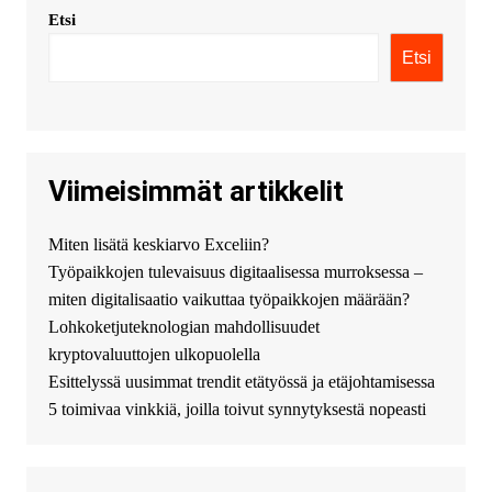
Etsi
KimonicRisse :
Заказать Haval
- только у нас вы найдете
Etsi
цены ниже рынка. Быстрей
всего сделать заказ на хавал
джолион цена новый у
официального можно только у
нас! купить haval jolion
купить хавал джулиан -
Viimeisimmät artikkelit
http://jolion-ufa1.ru/
DengizaimyKt :
Привет!
Miten lisätä keskiarvo Exceliin?
Появился вопрос про срочно
Työpaikkojen tulevaisuus digitaalisessa murroksessa –
взять деньги? Предлагаем
безопасный источник
miten digitalisaatio vaikuttaa työpaikkojen määrään?
финансовой помощи. Вы
Lohkoketjuteknologian mahdollisuudet
можете получить
kryptovaluuttojen ulkopuolella
финансирование в долг без
Esittelyssä uusimmat trendit etätyössä ja etäjohtamisessa
избыточных вопросов и
документов? Тогда обратитесь
5 toimivaa vinkkiä, joilla toivut synnytyksestä nopeasti
к нам! Мы предоставляем
высокоприбыльные условия
кредитования, оперативное