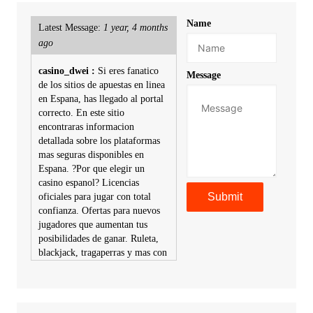
Name
Latest Message:
1 year, 4 months
ago
casino_dwei :
Si eres fanatico
Message
de los sitios de apuestas en linea
en Espana, has llegado al portal
correcto. En este sitio
encontraras informacion
detallada sobre los plataformas
mas seguras disponibles en
Espana. ?Por que elegir un
casino espanol? Licencias
oficiales para jugar con total
confianza. Ofertas para nuevos
jugadores que aumentan tus
posibilidades de ganar. Ruleta,
blackjack, tragaperras y mas con
premios atractivos. Depositos y
retiros sin problemas con
multiples metodos de pago,
incluyendo tarje