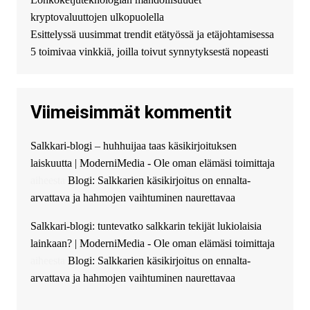
можете получить
kryptovaluuttojen ulkopuolella
финансирование в долг без
Esittelyssä uusimmat trendit etätyössä ja etäjohtamisessa
избыточных вопросов и
документов? Тогда обратитесь
5 toimivaa vinkkiä, joilla toivut synnytyksestä nopeasti
к нам! Мы предоставляем
высокоприбыльные условия
кредитования, оперативное
Viimeisimmät kommentit
guest_4889 :
Cmon Suomi 👏
guest_5115 :
hello
Salkkari-blogi – huhhuijaa taas käsikirjoituksen
The Admin
:
High five! You’ve
laiskuutta | ModerniMedia - Ole oman elämäsi toimittaja
successfully installed Simple
Ajax Chat.
aiheesta
Blogi: Salkkarien käsikirjoitus on ennalta-
arvattava ja hahmojen vaihtuminen naurettavaa
Salkkari-blogi: tuntevatko salkkarin tekijät lukiolaisia
lainkaan? | ModerniMedia - Ole oman elämäsi toimittaja
aiheesta
Blogi: Salkkarien käsikirjoitus on ennalta-
arvattava ja hahmojen vaihtuminen naurettavaa