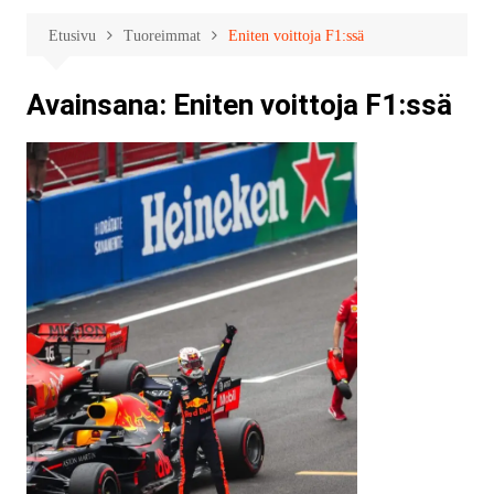
Etusivu
Tuoreimmat
Eniten voittoja F1:ssä
Avainsana:
Eniten voittoja F1:ssä