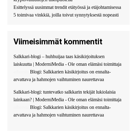
финансирование в долг без
Esittelyssä uusimmat trendit etätyössä ja etäjohtamisessa
избыточных вопросов и
документов? Тогда обратитесь
5 toimivaa vinkkiä, joilla toivut synnytyksestä nopeasti
к нам! Мы предоставляем
высокоприбыльные условия
кредитования, оперативное
Viimeisimmät kommentit
guest_4889 :
Cmon Suomi 👏
guest_5115 :
hello
Salkkari-blogi – huhhuijaa taas käsikirjoituksen
The Admin
:
High five! You’ve
laiskuutta | ModerniMedia - Ole oman elämäsi toimittaja
successfully installed Simple
Ajax Chat.
aiheesta
Blogi: Salkkarien käsikirjoitus on ennalta-
arvattava ja hahmojen vaihtuminen naurettavaa
Salkkari-blogi: tuntevatko salkkarin tekijät lukiolaisia
lainkaan? | ModerniMedia - Ole oman elämäsi toimittaja
aiheesta
Blogi: Salkkarien käsikirjoitus on ennalta-
arvattava ja hahmojen vaihtuminen naurettavaa