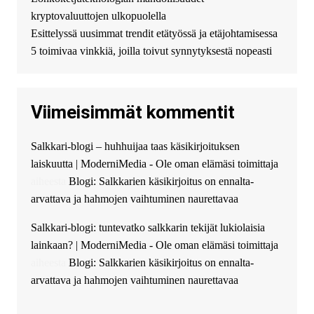
можете получить
kryptovaluuttojen ulkopuolella
финансирование в долг без
Esittelyssä uusimmat trendit etätyössä ja etäjohtamisessa
избыточных вопросов и
документов? Тогда обратитесь
5 toimivaa vinkkiä, joilla toivut synnytyksestä nopeasti
к нам! Мы предоставляем
высокоприбыльные условия
кредитования, оперативное
Viimeisimmät kommentit
guest_4889 :
Cmon Suomi 👏
guest_5115 :
hello
Salkkari-blogi – huhhuijaa taas käsikirjoituksen
The Admin
:
High five! You’ve
laiskuutta | ModerniMedia - Ole oman elämäsi toimittaja
successfully installed Simple
Ajax Chat.
aiheesta
Blogi: Salkkarien käsikirjoitus on ennalta-
arvattava ja hahmojen vaihtuminen naurettavaa
Salkkari-blogi: tuntevatko salkkarin tekijät lukiolaisia
lainkaan? | ModerniMedia - Ole oman elämäsi toimittaja
aiheesta
Blogi: Salkkarien käsikirjoitus on ennalta-
arvattava ja hahmojen vaihtuminen naurettavaa