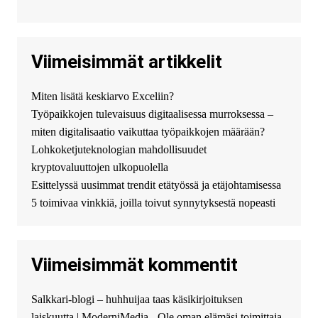
джолион цена новый у
официального можно только у
нас! купить haval jolion
купить хавал джулиан -
Viimeisimmät artikkelit
http://jolion-ufa1.ru/
DengizaimyKt :
Привет!
Miten lisätä keskiarvo Exceliin?
Появился вопрос про срочно
Työpaikkojen tulevaisuus digitaalisessa murroksessa –
взять деньги? Предлагаем
безопасный источник
miten digitalisaatio vaikuttaa työpaikkojen määrään?
финансовой помощи. Вы
Lohkoketjuteknologian mahdollisuudet
можете получить
kryptovaluuttojen ulkopuolella
финансирование в долг без
Esittelyssä uusimmat trendit etätyössä ja etäjohtamisessa
избыточных вопросов и
документов? Тогда обратитесь
5 toimivaa vinkkiä, joilla toivut synnytyksestä nopeasti
к нам! Мы предоставляем
высокоприбыльные условия
кредитования, оперативное
Viimeisimmät kommentit
guest_4889 :
Cmon Suomi 👏
guest_5115 :
hello
Salkkari-blogi – huhhuijaa taas käsikirjoituksen
The Admin
:
High five! You’ve
laiskuutta | ModerniMedia - Ole oman elämäsi toimittaja
successfully installed Simple