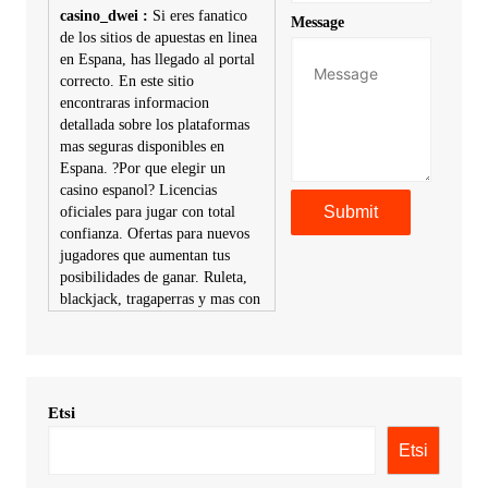
casino_dwei :
Si eres fanatico
Message
de los sitios de apuestas en linea
en Espana, has llegado al portal
correcto. En este sitio
encontraras informacion
detallada sobre los plataformas
mas seguras disponibles en
Espana. ?Por que elegir un
casino espanol? Licencias
oficiales para jugar con total
confianza. Ofertas para nuevos
jugadores que aumentan tus
posibilidades de ganar. Ruleta,
blackjack, tragaperras y mas con
premios atractivos. Depositos y
retiros sin problemas con
multiples metodos de pago,
incluyendo tarje
Etsi
KimonicRisse :
Заказать Haval
- только у нас вы найдете
Etsi
цены ниже рынка. Быстрей
всего сделать заказ на хавал