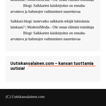
Ajax Chat.
aiheesta
Blogi: Salkkarien käsikirjoitus on ennalta-
arvattava ja hahmojen vaihtuminen naurettavaa
Salkkari-blogi: tuntevatko salkkarin tekijät lukiolaisia
lainkaan? | ModerniMedia - Ole oman elämäsi toimittaja
aiheesta
Blogi: Salkkarien käsikirjoitus on ennalta-
arvattava ja hahmojen vaihtuminen naurettavaa
Uutiskansalainen.com – kansan tuottamia
uutisia!
(C) Uutiskansalainen.com