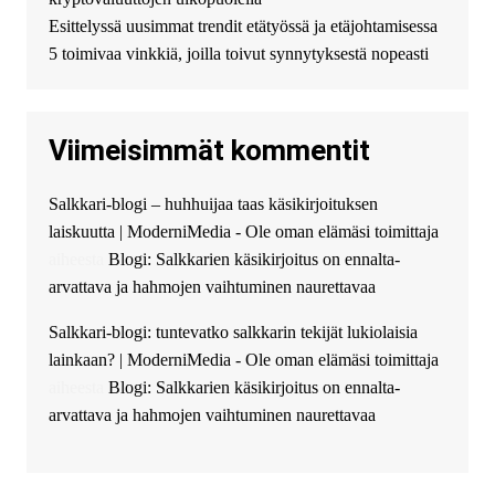
финансирование в долг без
Esittelyssä uusimmat trendit etätyössä ja etäjohtamisessa
избыточных вопросов и
документов? Тогда обратитесь
5 toimivaa vinkkiä, joilla toivut synnytyksestä nopeasti
к нам! Мы предоставляем
высокоприбыльные условия
кредитования, оперативное
Viimeisimmät kommentit
guest_4889 :
Cmon Suomi 👏
guest_5115 :
hello
Salkkari-blogi – huhhuijaa taas käsikirjoituksen
The Admin
:
High five! You’ve
laiskuutta | ModerniMedia - Ole oman elämäsi toimittaja
successfully installed Simple
Ajax Chat.
aiheesta
Blogi: Salkkarien käsikirjoitus on ennalta-
arvattava ja hahmojen vaihtuminen naurettavaa
Salkkari-blogi: tuntevatko salkkarin tekijät lukiolaisia
lainkaan? | ModerniMedia - Ole oman elämäsi toimittaja
aiheesta
Blogi: Salkkarien käsikirjoitus on ennalta-
arvattava ja hahmojen vaihtuminen naurettavaa