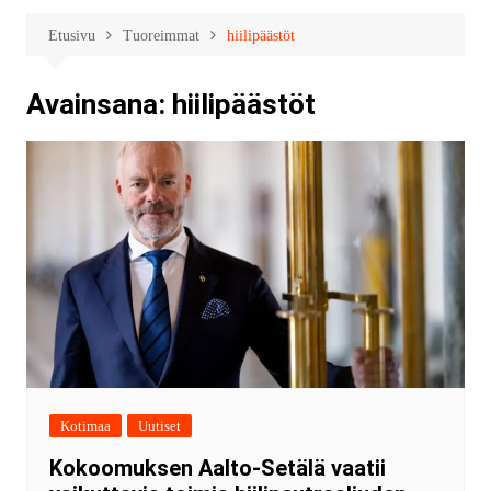
Etusivu
Tuoreimmat
hiilipäästöt
Avainsana:
hiilipäästöt
Kotimaa
Uutiset
Kokoomuksen Aalto-Setälä vaatii