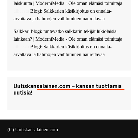
laiskuutta | ModerniMedia - Ole oman elämäsi toimittaja
successfully installed Simple
Ajax Chat.
aiheesta
Blogi: Salkkarien käsikirjoitus on ennalta-
arvattava ja hahmojen vaihtuminen naurettavaa
Salkkari-blogi: tuntevatko salkkarin tekijät lukiolaisia
lainkaan? | ModerniMedia - Ole oman elämäsi toimittaja
aiheesta
Blogi: Salkkarien käsikirjoitus on ennalta-
arvattava ja hahmojen vaihtuminen naurettavaa
Uutiskansalainen.com – kansan tuottamia
uutisia!
(C) Uutiskansalainen.com