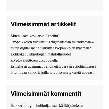
всего сделать заказ на хавал
джолион цена новый у
официального можно только у
нас! купить haval jolion
купить хавал джулиан -
Viimeisimmät artikkelit
http://jolion-ufa1.ru/
DengizaimyKt :
Привет!
Miten lisätä keskiarvo Exceliin?
Появился вопрос про срочно
Työpaikkojen tulevaisuus digitaalisessa murroksessa –
взять деньги? Предлагаем
безопасный источник
miten digitalisaatio vaikuttaa työpaikkojen määrään?
финансовой помощи. Вы
Lohkoketjuteknologian mahdollisuudet
можете получить
kryptovaluuttojen ulkopuolella
финансирование в долг без
Esittelyssä uusimmat trendit etätyössä ja etäjohtamisessa
избыточных вопросов и
документов? Тогда обратитесь
5 toimivaa vinkkiä, joilla toivut synnytyksestä nopeasti
к нам! Мы предоставляем
высокоприбыльные условия
кредитования, оперативное
Viimeisimmät kommentit
guest_4889 :
Cmon Suomi 👏
guest_5115 :
hello
Salkkari-blogi – huhhuijaa taas käsikirjoituksen
The Admin
:
High five! You’ve