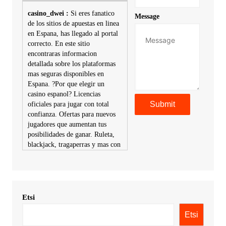
casino_dwei :
Si eres fanatico
Message
de los sitios de apuestas en linea
en Espana, has llegado al portal
correcto. En este sitio
encontraras informacion
detallada sobre los plataformas
mas seguras disponibles en
Espana. ?Por que elegir un
casino espanol? Licencias
oficiales para jugar con total
confianza. Ofertas para nuevos
jugadores que aumentan tus
posibilidades de ganar. Ruleta,
blackjack, tragaperras y mas con
premios atractivos. Depositos y
retiros sin problemas con
multiples metodos de pago,
incluyendo tarje
Etsi
KimonicRisse :
Заказать Haval
- только у нас вы найдете
Etsi
цены ниже рынка. Быстрей