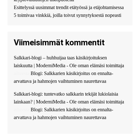
финансирование в долг без
Esittelyssä uusimmat trendit etätyössä ja etäjohtamisessa
избыточных вопросов и
документов? Тогда обратитесь
5 toimivaa vinkkiä, joilla toivut synnytyksestä nopeasti
к нам! Мы предоставляем
высокоприбыльные условия
кредитования, оперативное
Viimeisimmät kommentit
guest_4889 :
Cmon Suomi 👏
guest_5115 :
hello
Salkkari-blogi – huhhuijaa taas käsikirjoituksen
The Admin
:
High five! You’ve
laiskuutta | ModerniMedia - Ole oman elämäsi toimittaja
successfully installed Simple
Ajax Chat.
aiheesta
Blogi: Salkkarien käsikirjoitus on ennalta-
arvattava ja hahmojen vaihtuminen naurettavaa
Salkkari-blogi: tuntevatko salkkarin tekijät lukiolaisia
lainkaan? | ModerniMedia - Ole oman elämäsi toimittaja
aiheesta
Blogi: Salkkarien käsikirjoitus on ennalta-
arvattava ja hahmojen vaihtuminen naurettavaa