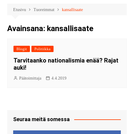
Etusivu
Tuoreimmat
kansallisaate
Avainsana:
kansallisaate
Blogit
Politiikka
Tarvitaanko nationalismia enää? Rajat
auki!
Päätoimittaja
4.4.2019
Seuraa meitä somessa