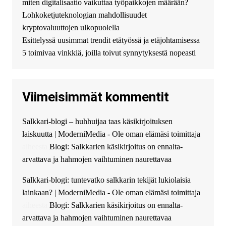
безопасный источник
miten digitalisaatio vaikuttaa työpaikkojen määrään?
финансовой помощи. Вы
Lohkoketjuteknologian mahdollisuudet
можете получить
kryptovaluuttojen ulkopuolella
финансирование в долг без
Esittelyssä uusimmat trendit etätyössä ja etäjohtamisessa
избыточных вопросов и
документов? Тогда обратитесь
5 toimivaa vinkkiä, joilla toivut synnytyksestä nopeasti
к нам! Мы предоставляем
высокоприбыльные условия
кредитования, оперативное
Viimeisimmät kommentit
guest_4889 :
Cmon Suomi 👏
guest_5115 :
hello
Salkkari-blogi – huhhuijaa taas käsikirjoituksen
The Admin
:
High five! You’ve
laiskuutta | ModerniMedia - Ole oman elämäsi toimittaja
successfully installed Simple
Ajax Chat.
aiheesta
Blogi: Salkkarien käsikirjoitus on ennalta-
arvattava ja hahmojen vaihtuminen naurettavaa
Salkkari-blogi: tuntevatko salkkarin tekijät lukiolaisia
lainkaan? | ModerniMedia - Ole oman elämäsi toimittaja
aiheesta
Blogi: Salkkarien käsikirjoitus on ennalta-
arvattava ja hahmojen vaihtuminen naurettavaa