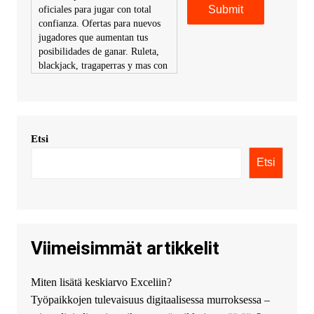
oficiales para jugar con total
confianza. Ofertas para nuevos
jugadores que aumentan tus
posibilidades de ganar. Ruleta,
blackjack, tragaperras y mas con
premios atractivos. Depositos y
retiros sin problemas con
multiples metodos de pago,
incluyendo tarje
Etsi
KimonicRisse :
Заказать Haval
- только у нас вы найдете
Etsi
цены ниже рынка. Быстрей
всего сделать заказ на хавал
джолион цена новый у
официального можно только у
нас! купить haval jolion
купить хавал джулиан -
Viimeisimmät artikkelit
http://jolion-ufa1.ru/
DengizaimyKt :
Привет!
Miten lisätä keskiarvo Exceliin?
Появился вопрос про срочно
Työpaikkojen tulevaisuus digitaalisessa murroksessa –
взять деньги? Предлагаем