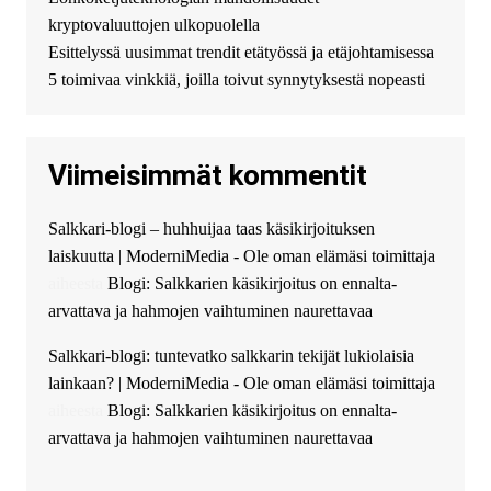
можете получить
kryptovaluuttojen ulkopuolella
финансирование в долг без
Esittelyssä uusimmat trendit etätyössä ja etäjohtamisessa
избыточных вопросов и
документов? Тогда обратитесь
5 toimivaa vinkkiä, joilla toivut synnytyksestä nopeasti
к нам! Мы предоставляем
высокоприбыльные условия
кредитования, оперативное
Viimeisimmät kommentit
guest_4889 :
Cmon Suomi 👏
guest_5115 :
hello
Salkkari-blogi – huhhuijaa taas käsikirjoituksen
The Admin
:
High five! You’ve
laiskuutta | ModerniMedia - Ole oman elämäsi toimittaja
successfully installed Simple
Ajax Chat.
aiheesta
Blogi: Salkkarien käsikirjoitus on ennalta-
arvattava ja hahmojen vaihtuminen naurettavaa
Salkkari-blogi: tuntevatko salkkarin tekijät lukiolaisia
lainkaan? | ModerniMedia - Ole oman elämäsi toimittaja
aiheesta
Blogi: Salkkarien käsikirjoitus on ennalta-
arvattava ja hahmojen vaihtuminen naurettavaa