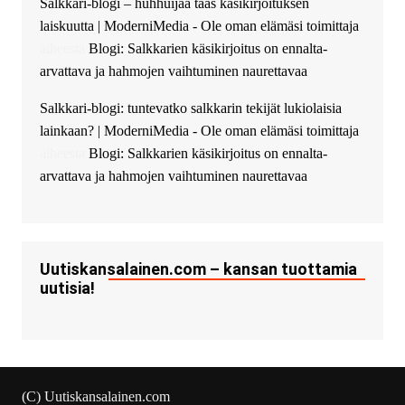
Salkkari-blogi – huhhuijaa taas käsikirjoituksen
The Admin
:
High five! You’ve
laiskuutta | ModerniMedia - Ole oman elämäsi toimittaja
successfully installed Simple
Ajax Chat.
aiheesta
Blogi: Salkkarien käsikirjoitus on ennalta-
arvattava ja hahmojen vaihtuminen naurettavaa
Salkkari-blogi: tuntevatko salkkarin tekijät lukiolaisia
lainkaan? | ModerniMedia - Ole oman elämäsi toimittaja
aiheesta
Blogi: Salkkarien käsikirjoitus on ennalta-
arvattava ja hahmojen vaihtuminen naurettavaa
Uutiskansalainen.com – kansan tuottamia
uutisia!
(C) Uutiskansalainen.com