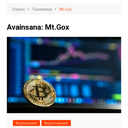
Etusivu
Tuoreimmat
Mt.Gox
Avainsana:
Mt.Gox
Kryptouutiset
Kryptovaluutat