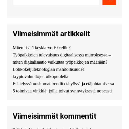
цены ниже рынка. Быстрей
всего сделать заказ на хавал
джолион цена новый у
официального можно только у
нас! купить haval jolion
купить хавал джулиан -
Viimeisimmät artikkelit
http://jolion-ufa1.ru/
DengizaimyKt :
Привет!
Miten lisätä keskiarvo Exceliin?
Появился вопрос про срочно
Työpaikkojen tulevaisuus digitaalisessa murroksessa –
взять деньги? Предлагаем
безопасный источник
miten digitalisaatio vaikuttaa työpaikkojen määrään?
финансовой помощи. Вы
Lohkoketjuteknologian mahdollisuudet
можете получить
kryptovaluuttojen ulkopuolella
финансирование в долг без
Esittelyssä uusimmat trendit etätyössä ja etäjohtamisessa
избыточных вопросов и
документов? Тогда обратитесь
5 toimivaa vinkkiä, joilla toivut synnytyksestä nopeasti
к нам! Мы предоставляем
высокоприбыльные условия
кредитования, оперативное
Viimeisimmät kommentit
guest_4889 :
Cmon Suomi 👏
guest_5115 :
hello