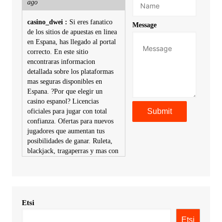
ago
casino_dwei :
Si eres fanatico
Message
de los sitios de apuestas en linea
en Espana, has llegado al portal
correcto. En este sitio
encontraras informacion
detallada sobre los plataformas
mas seguras disponibles en
Espana. ?Por que elegir un
casino espanol? Licencias
oficiales para jugar con total
confianza. Ofertas para nuevos
jugadores que aumentan tus
posibilidades de ganar. Ruleta,
blackjack, tragaperras y mas con
premios atractivos. Depositos y
retiros sin problemas con
multiples metodos de pago,
incluyendo tarje
Etsi
KimonicRisse :
Заказать Haval
- только у нас вы найдете
Etsi