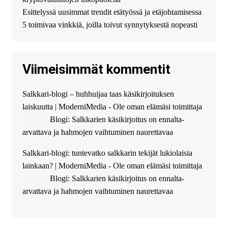
финансирование в долг без
Esittelyssä uusimmat trendit etätyössä ja etäjohtamisessa
избыточных вопросов и
документов? Тогда обратитесь
5 toimivaa vinkkiä, joilla toivut synnytyksestä nopeasti
к нам! Мы предоставляем
высокоприбыльные условия
кредитования, оперативное
Viimeisimmät kommentit
guest_4889 :
Cmon Suomi 👏
guest_5115 :
hello
Salkkari-blogi – huhhuijaa taas käsikirjoituksen
The Admin
:
High five! You’ve
laiskuutta | ModerniMedia - Ole oman elämäsi toimittaja
successfully installed Simple
Ajax Chat.
aiheesta
Blogi: Salkkarien käsikirjoitus on ennalta-
arvattava ja hahmojen vaihtuminen naurettavaa
Salkkari-blogi: tuntevatko salkkarin tekijät lukiolaisia
lainkaan? | ModerniMedia - Ole oman elämäsi toimittaja
aiheesta
Blogi: Salkkarien käsikirjoitus on ennalta-
arvattava ja hahmojen vaihtuminen naurettavaa