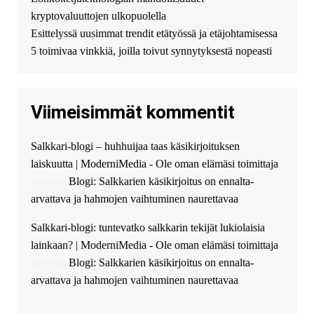
можете получить
kryptovaluuttojen ulkopuolella
финансирование в долг без
Esittelyssä uusimmat trendit etätyössä ja etäjohtamisessa
избыточных вопросов и
документов? Тогда обратитесь
5 toimivaa vinkkiä, joilla toivut synnytyksestä nopeasti
к нам! Мы предоставляем
высокоприбыльные условия
кредитования, оперативное
Viimeisimmät kommentit
guest_4889 :
Cmon Suomi 👏
guest_5115 :
hello
Salkkari-blogi – huhhuijaa taas käsikirjoituksen
The Admin
:
High five! You’ve
laiskuutta | ModerniMedia - Ole oman elämäsi toimittaja
successfully installed Simple
Ajax Chat.
aiheesta
Blogi: Salkkarien käsikirjoitus on ennalta-
arvattava ja hahmojen vaihtuminen naurettavaa
Salkkari-blogi: tuntevatko salkkarin tekijät lukiolaisia
lainkaan? | ModerniMedia - Ole oman elämäsi toimittaja
aiheesta
Blogi: Salkkarien käsikirjoitus on ennalta-
arvattava ja hahmojen vaihtuminen naurettavaa