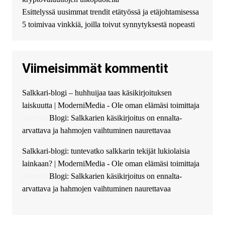
финансирование в долг без
Esittelyssä uusimmat trendit etätyössä ja etäjohtamisessa
избыточных вопросов и
документов? Тогда обратитесь
5 toimivaa vinkkiä, joilla toivut synnytyksestä nopeasti
к нам! Мы предоставляем
высокоприбыльные условия
кредитования, оперативное
Viimeisimmät kommentit
guest_4889 :
Cmon Suomi 👏
guest_5115 :
hello
Salkkari-blogi – huhhuijaa taas käsikirjoituksen
The Admin
:
High five! You’ve
laiskuutta | ModerniMedia - Ole oman elämäsi toimittaja
successfully installed Simple
Ajax Chat.
aiheesta
Blogi: Salkkarien käsikirjoitus on ennalta-
arvattava ja hahmojen vaihtuminen naurettavaa
Salkkari-blogi: tuntevatko salkkarin tekijät lukiolaisia
lainkaan? | ModerniMedia - Ole oman elämäsi toimittaja
aiheesta
Blogi: Salkkarien käsikirjoitus on ennalta-
arvattava ja hahmojen vaihtuminen naurettavaa