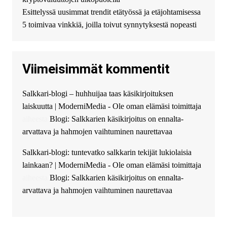
финансирование в долг без
Esittelyssä uusimmat trendit etätyössä ja etäjohtamisessa
избыточных вопросов и
документов? Тогда обратитесь
5 toimivaa vinkkiä, joilla toivut synnytyksestä nopeasti
к нам! Мы предоставляем
высокоприбыльные условия
кредитования, оперативное
Viimeisimmät kommentit
guest_4889 :
Cmon Suomi 👏
guest_5115 :
hello
Salkkari-blogi – huhhuijaa taas käsikirjoituksen
The Admin
:
High five! You’ve
laiskuutta | ModerniMedia - Ole oman elämäsi toimittaja
successfully installed Simple
Ajax Chat.
aiheesta
Blogi: Salkkarien käsikirjoitus on ennalta-
arvattava ja hahmojen vaihtuminen naurettavaa
Salkkari-blogi: tuntevatko salkkarin tekijät lukiolaisia
lainkaan? | ModerniMedia - Ole oman elämäsi toimittaja
aiheesta
Blogi: Salkkarien käsikirjoitus on ennalta-
arvattava ja hahmojen vaihtuminen naurettavaa