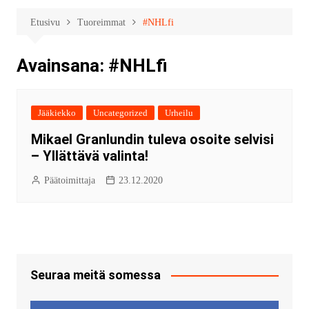
Etusivu
Tuoreimmat
#NHLfi
Avainsana:
#NHLfi
Jääkiekko
Uncategorized
Urheilu
Mikael Granlundin tuleva osoite selvisi
– Yllättävä valinta!
Päätoimittaja
23.12.2020
Seuraa meitä somessa