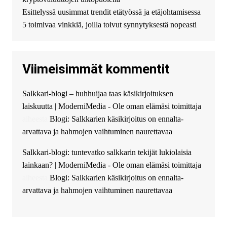
финансирование в долг без
Esittelyssä uusimmat trendit etätyössä ja etäjohtamisessa
избыточных вопросов и
документов? Тогда обратитесь
5 toimivaa vinkkiä, joilla toivut synnytyksestä nopeasti
к нам! Мы предоставляем
высокоприбыльные условия
кредитования, оперативное
Viimeisimmät kommentit
guest_4889 :
Cmon Suomi 👏
guest_5115 :
hello
Salkkari-blogi – huhhuijaa taas käsikirjoituksen
The Admin
:
High five! You’ve
laiskuutta | ModerniMedia - Ole oman elämäsi toimittaja
successfully installed Simple
Ajax Chat.
aiheesta
Blogi: Salkkarien käsikirjoitus on ennalta-
arvattava ja hahmojen vaihtuminen naurettavaa
Salkkari-blogi: tuntevatko salkkarin tekijät lukiolaisia
lainkaan? | ModerniMedia - Ole oman elämäsi toimittaja
aiheesta
Blogi: Salkkarien käsikirjoitus on ennalta-
arvattava ja hahmojen vaihtuminen naurettavaa