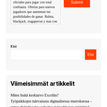
oficiales para jugar con total
confianza. Ofertas para nuevos
jugadores que aumentan tus
posibilidades de ganar. Ruleta,
blackjack, tragaperras y mas con
premios atractivos. Depositos y
retiros sin problemas con
multiples metodos de pago,
incluyendo tarje
Etsi
KimonicRisse :
Заказать Haval
- только у нас вы найдете
Etsi
цены ниже рынка. Быстрей
всего сделать заказ на хавал
джолион цена новый у
официального можно только у
нас! купить haval jolion
купить хавал джулиан -
Viimeisimmät artikkelit
http://jolion-ufa1.ru/
DengizaimyKt :
Привет!
Miten lisätä keskiarvo Exceliin?
Появился вопрос про срочно
Työpaikkojen tulevaisuus digitaalisessa murroksessa –
взять деньги? Предлагаем
безопасный источник