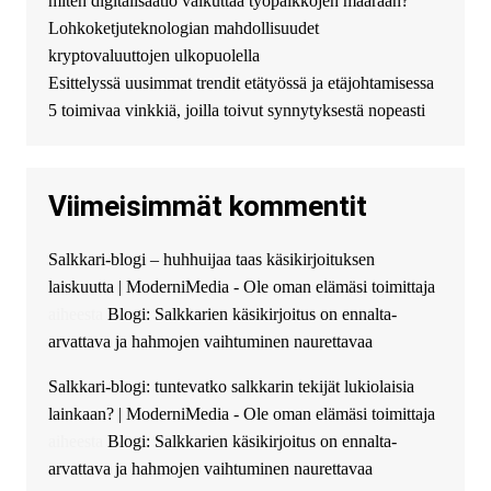
miten digitalisaatio vaikuttaa työpaikkojen määrään?
финансовой помощи. Вы
Lohkoketjuteknologian mahdollisuudet
можете получить
kryptovaluuttojen ulkopuolella
финансирование в долг без
Esittelyssä uusimmat trendit etätyössä ja etäjohtamisessa
избыточных вопросов и
документов? Тогда обратитесь
5 toimivaa vinkkiä, joilla toivut synnytyksestä nopeasti
к нам! Мы предоставляем
высокоприбыльные условия
кредитования, оперативное
Viimeisimmät kommentit
guest_4889 :
Cmon Suomi 👏
guest_5115 :
hello
Salkkari-blogi – huhhuijaa taas käsikirjoituksen
The Admin
:
High five! You’ve
laiskuutta | ModerniMedia - Ole oman elämäsi toimittaja
successfully installed Simple
Ajax Chat.
aiheesta
Blogi: Salkkarien käsikirjoitus on ennalta-
arvattava ja hahmojen vaihtuminen naurettavaa
Salkkari-blogi: tuntevatko salkkarin tekijät lukiolaisia
lainkaan? | ModerniMedia - Ole oman elämäsi toimittaja
aiheesta
Blogi: Salkkarien käsikirjoitus on ennalta-
arvattava ja hahmojen vaihtuminen naurettavaa