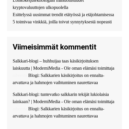
Lohkoketjuteknologian mahdollisuudet
можете получить
kryptovaluuttojen ulkopuolella
финансирование в долг без
Esittelyssä uusimmat trendit etätyössä ja etäjohtamisessa
избыточных вопросов и
документов? Тогда обратитесь
5 toimivaa vinkkiä, joilla toivut synnytyksestä nopeasti
к нам! Мы предоставляем
высокоприбыльные условия
кредитования, оперативное
Viimeisimmät kommentit
guest_4889 :
Cmon Suomi 👏
guest_5115 :
hello
Salkkari-blogi – huhhuijaa taas käsikirjoituksen
The Admin
:
High five! You’ve
laiskuutta | ModerniMedia - Ole oman elämäsi toimittaja
successfully installed Simple
Ajax Chat.
aiheesta
Blogi: Salkkarien käsikirjoitus on ennalta-
arvattava ja hahmojen vaihtuminen naurettavaa
Salkkari-blogi: tuntevatko salkkarin tekijät lukiolaisia
lainkaan? | ModerniMedia - Ole oman elämäsi toimittaja
aiheesta
Blogi: Salkkarien käsikirjoitus on ennalta-
arvattava ja hahmojen vaihtuminen naurettavaa