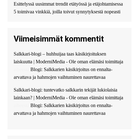
Esittelyssä uusimmat trendit etätyössä ja etäjohtamisessa
избыточных вопросов и
документов? Тогда обратитесь
5 toimivaa vinkkiä, joilla toivut synnytyksestä nopeasti
к нам! Мы предоставляем
высокоприбыльные условия
кредитования, оперативное
Viimeisimmät kommentit
guest_4889 :
Cmon Suomi 👏
guest_5115 :
hello
Salkkari-blogi – huhhuijaa taas käsikirjoituksen
The Admin
:
High five! You’ve
laiskuutta | ModerniMedia - Ole oman elämäsi toimittaja
successfully installed Simple
Ajax Chat.
aiheesta
Blogi: Salkkarien käsikirjoitus on ennalta-
arvattava ja hahmojen vaihtuminen naurettavaa
Salkkari-blogi: tuntevatko salkkarin tekijät lukiolaisia
lainkaan? | ModerniMedia - Ole oman elämäsi toimittaja
aiheesta
Blogi: Salkkarien käsikirjoitus on ennalta-
arvattava ja hahmojen vaihtuminen naurettavaa