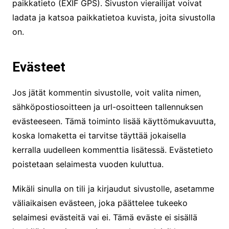
paikkatieto (EXIF GPS). Sivuston vierailijat voivat
ladata ja katsoa paikkatietoa kuvista, joita sivustolla
on.
Evästeet
Jos jätät kommentin sivustolle, voit valita nimen,
sähköpostiosoitteen ja url-osoitteen tallennuksen
evästeeseen. Tämä toiminto lisää käyttömukavuutta,
koska lomaketta ei tarvitse täyttää jokaisella
kerralla uudelleen kommenttia lisätessä. Evästetieto
poistetaan selaimesta vuoden kuluttua.
Mikäli sinulla on tili ja kirjaudut sivustolle, asetamme
väliaikaisen evästeen, joka päättelee tukeeko
selaimesi evästeitä vai ei. Tämä eväste ei sisällä