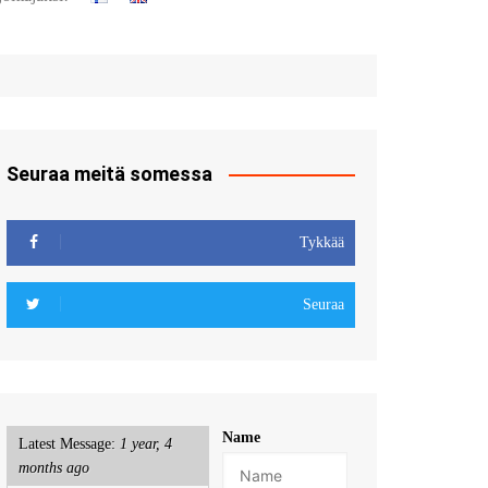
t
u sisään
röidy
Seuraa meitä somessa
Tykkää
Seuraa
Name
Latest Message:
1 year, 4
months ago