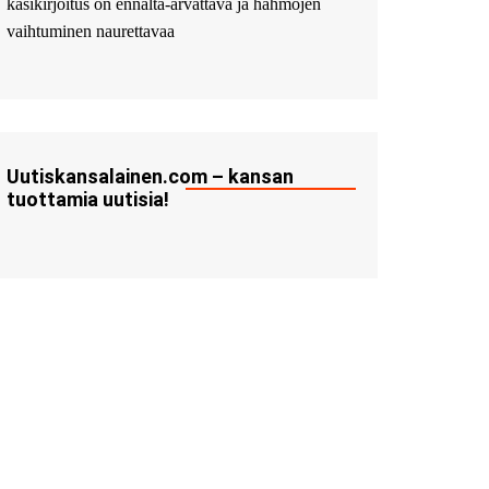
käsikirjoitus on ennalta-arvattava ja hahmojen
vaihtuminen naurettavaa
Uutiskansalainen.com – kansan
tuottamia uutisia!