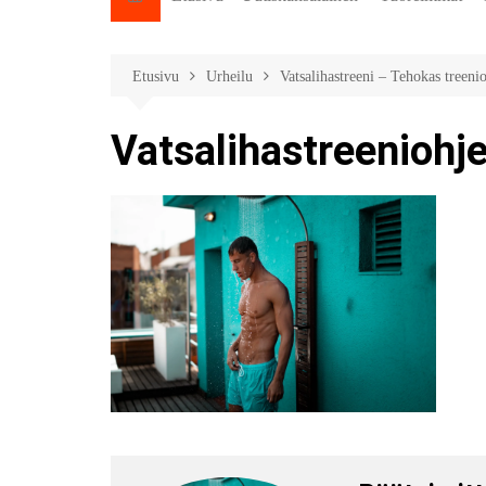
Etusivu
Urheilu
Vatsalihastreeni – Tehokas treenioh
Vatsalihastreeniohj