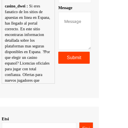
casino_dwei :
Si eres
Message
fanatico de los sitios de
apuestas en linea en Espana,
has llegado al portal
correcto. En este sitio
encontraras informacion
detallada sobre los
plataformas mas seguras
disponibles en Espana. ?Por
que elegir un casino
espanol? Licencias oficiales
para jugar con total
confianza. Ofertas para
nuevos jugadores que
aumentan tus posibilidades
de ganar. Ruleta, blackjack,
tragaperras y mas con
premios atractivos.
Depositos y retiros sin
problemas con multiples
Etsi
metodos de pago,
incluyendo tarje