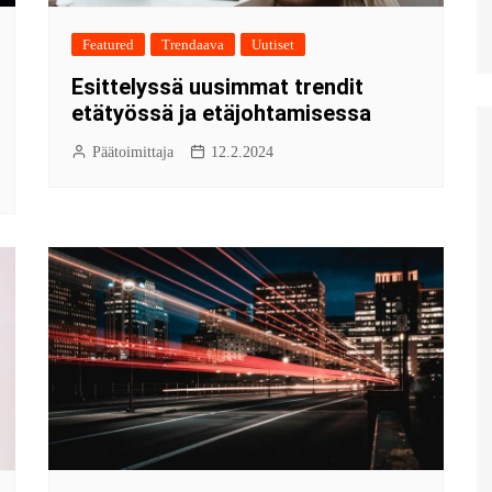
Featured
Trendaava
Uutiset
Esittelyssä uusimmat trendit
etätyössä ja etäjohtamisessa
Päätoimittaja
12.2.2024