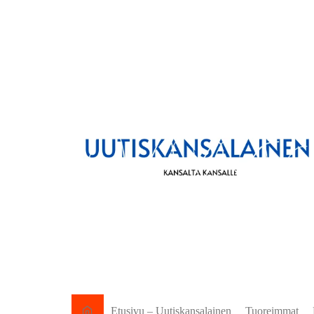
Etusivu – Uutiskansalainen
Tuoreimmat