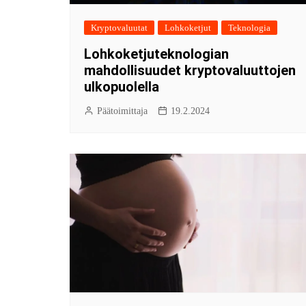
Kryptovaluutat
Lohkoketjut
Teknologia
Lohkoketjuteknologian
mahdollisuudet kryptovaluuttojen
ulkopuolella
Päätoimittaja
19.2.2024