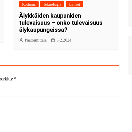
Kotimaa
Teknologia
Uutiset
Älykkäiden kaupunkien
tulevaisuus – onko tulevaisuus
älykaupungeissa?
Päätoimittaja
5.2.2024
merkitty
*