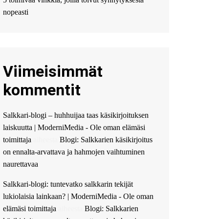
Мы предоставляем
высокоприбыльные
nopeasti
условия кредитования,
оперативное
guest_4889 :
Cmon Suomi
👏
Viimeisimmät
guest_5115 :
hello
The Admin
:
High five!
kommentit
You’ve successfully installed
Simple Ajax Chat.
Salkkari-blogi – huhhuijaa taas käsikirjoituksen
laiskuutta | ModerniMedia - Ole oman elämäsi
toimittaja
aiheesta
Blogi: Salkkarien käsikirjoitus
on ennalta-arvattava ja hahmojen vaihtuminen
naurettavaa
Salkkari-blogi: tuntevatko salkkarin tekijät
lukiolaisia lainkaan? | ModerniMedia - Ole oman
elämäsi toimittaja
aiheesta
Blogi: Salkkarien