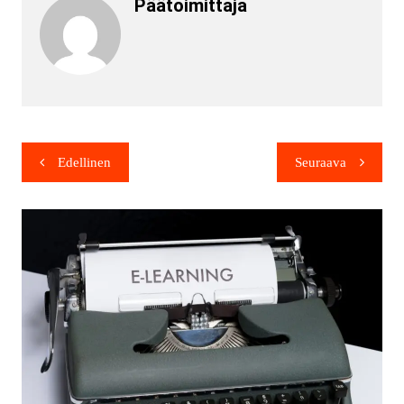
Päätoimittaja
Edellinen
Seuraava