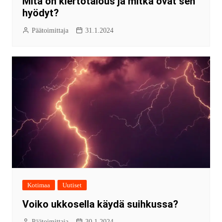
Mitä on kiertotalous ja mitkä ovat sen
hyödyt?
Päätoimittaja
31.1.2024
Kotimaa
Uutiset
Voiko ukkosella käydä suihkussa?
Päätoimittaja
30.1.2024