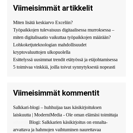
купить хавал джулиан -
Viimeisimmät artikkelit
http://jolion-ufa1.ru/
DengizaimyKt :
Привет!
Miten lisätä keskiarvo Exceliin?
Появился вопрос про срочно
Työpaikkojen tulevaisuus digitaalisessa murroksessa –
взять деньги? Предлагаем
безопасный источник
miten digitalisaatio vaikuttaa työpaikkojen määrään?
финансовой помощи. Вы
Lohkoketjuteknologian mahdollisuudet
можете получить
kryptovaluuttojen ulkopuolella
финансирование в долг без
Esittelyssä uusimmat trendit etätyössä ja etäjohtamisessa
избыточных вопросов и
документов? Тогда обратитесь
5 toimivaa vinkkiä, joilla toivut synnytyksestä nopeasti
к нам! Мы предоставляем
высокоприбыльные условия
кредитования, оперативное
Viimeisimmät kommentit
guest_4889 :
Cmon Suomi 👏
guest_5115 :
hello
Salkkari-blogi – huhhuijaa taas käsikirjoituksen
The Admin
:
High five! You’ve
laiskuutta | ModerniMedia - Ole oman elämäsi toimittaja
successfully installed Simple
Ajax Chat.
aiheesta
Blogi: Salkkarien käsikirjoitus on ennalta-
arvattava ja hahmojen vaihtuminen naurettavaa