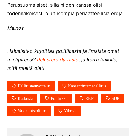
Perussuomalaiset, sillä niiden kanssa olisi
todennäköisesti ollut isompia periaatteellisia eroja.
Mainos
Haluaisitko kirjoittaa politiikasta ja ilmaista omat
mielipiteesi?
Rekisteröidy tästä
, ja kerro kaikille,
mitä mieltä olet!
Hallitusneuvottelut
Kansanrintamahallitus
Keskusta
Politiikka
RKP
SDP
Vasemmistoliitto
Vihreät