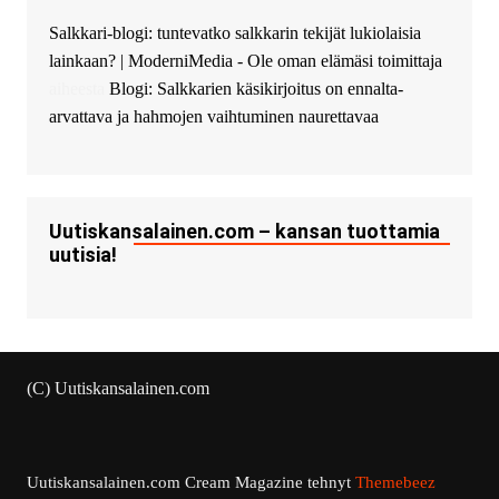
Salkkari-blogi: tuntevatko salkkarin tekijät lukiolaisia
lainkaan? | ModerniMedia - Ole oman elämäsi toimittaja
aiheesta
Blogi: Salkkarien käsikirjoitus on ennalta-
arvattava ja hahmojen vaihtuminen naurettavaa
Uutiskansalainen.com – kansan tuottamia
uutisia!
(C) Uutiskansalainen.com
Uutiskansalainen.com
Cream Magazine tehnyt
Themebeez