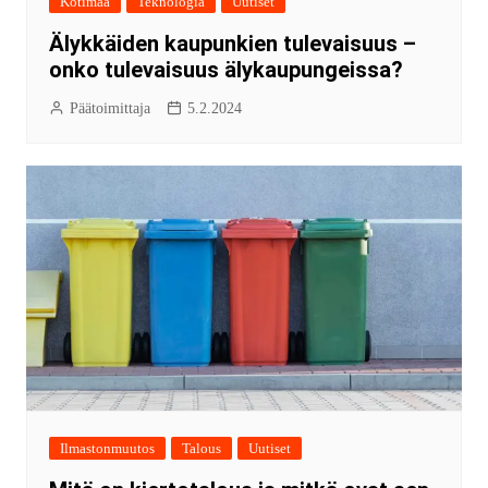
Kotimaa
Teknologia
Uutiset
Älykkäiden kaupunkien tulevaisuus –
onko tulevaisuus älykaupungeissa?
Päätoimittaja
5.2.2024
Ilmastonmuutos
Talous
Uutiset