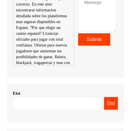
correcto. En este sitio
encontraras informacion
detallada sobre los plataformas
mas seguras disponibles en
Espana. ?Por que elegir un
casino espanol? Licencias
oficiales para jugar con total
confianza. Ofertas para nuevos
jugadores que aumentan tus
posibilidades de ganar. Ruleta,
blackjack, tragaperras y mas con
premios atractivos. Depositos y
retiros sin problemas con
multiples metodos de pago,
incluyendo tarje
Etsi
KimonicRisse :
Заказать Haval
- только у нас вы найдете
Etsi
цены ниже рынка. Быстрей
всего сделать заказ на хавал
джолион цена новый у
официального можно только у
нас! купить haval jolion