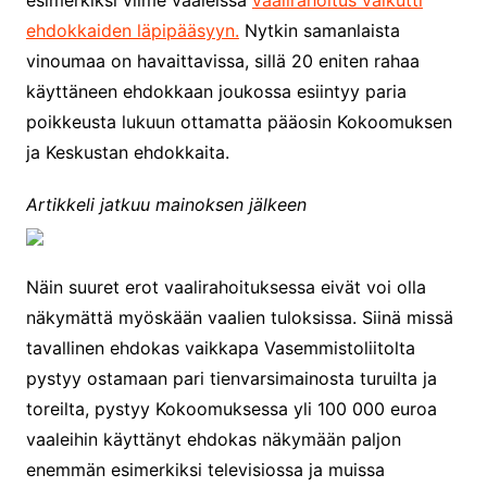
esimerkiksi viime vaaleissa
vaalirahoitus vaikutti
ehdokkaiden läpipääsyyn.
Nytkin samanlaista
vinoumaa on havaittavissa, sillä 20 eniten rahaa
käyttäneen ehdokkaan joukossa esiintyy paria
poikkeusta lukuun ottamatta pääosin Kokoomuksen
ja Keskustan ehdokkaita.
Artikkeli jatkuu mainoksen jälkeen
Näin suuret erot vaalirahoituksessa eivät voi olla
näkymättä myöskään vaalien tuloksissa. Siinä missä
tavallinen ehdokas vaikkapa Vasemmistoliitolta
pystyy ostamaan pari tienvarsimainosta turuilta ja
toreilta, pystyy Kokoomuksessa yli 100 000 euroa
vaaleihin käyttänyt ehdokas näkymään paljon
enemmän esimerkiksi televisiossa ja muissa