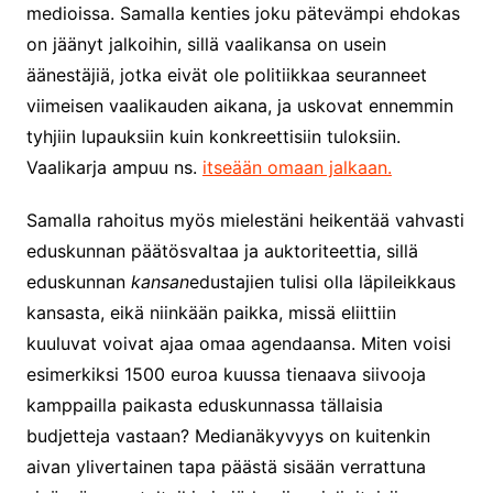
medioissa. Samalla kenties joku pätevämpi ehdokas
on jäänyt jalkoihin, sillä vaalikansa on usein
äänestäjiä, jotka eivät ole politiikkaa seuranneet
viimeisen vaalikauden aikana, ja uskovat ennemmin
tyhjiin lupauksiin kuin konkreettisiin tuloksiin.
Vaalikarja ampuu ns.
itseään omaan jalkaan.
Samalla rahoitus myös mielestäni heikentää vahvasti
eduskunnan päätösvaltaa ja auktoriteettia, sillä
eduskunnan
kansan
edustajien tulisi olla läpileikkaus
kansasta, eikä niinkään paikka, missä eliittiin
kuuluvat voivat ajaa omaa agendaansa. Miten voisi
esimerkiksi 1500 euroa kuussa tienaava siivooja
kamppailla paikasta eduskunnassa tällaisia
budjetteja vastaan? Medianäkyvyys on kuitenkin
aivan ylivertainen tapa päästä sisään verrattuna