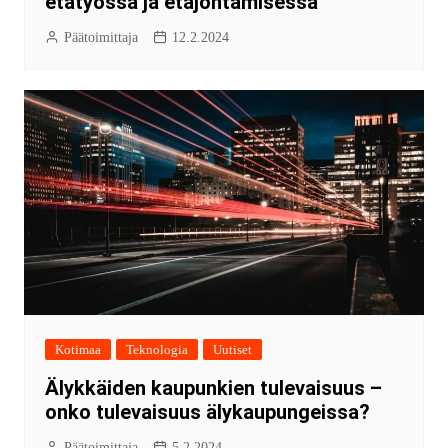
etätyössä ja etäjohtamisessa
Päätoimittaja
12.2.2024
Kotimaa
Teknologia
Uutiset
Älykkäiden kaupunkien tulevaisuus –
onko tulevaisuus älykaupungeissa?
Päätoimittaja
5.2.2024