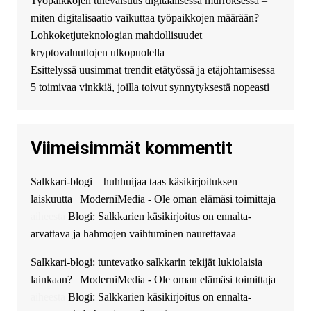
Työpaikkojen tulevaisuus digitaalisessa murroksessa –
взять деньги? Предлагаем
безопасный источник
miten digitalisaatio vaikuttaa työpaikkojen määrään?
финансовой помощи. Вы
Lohkoketjuteknologian mahdollisuudet
можете получить
kryptovaluuttojen ulkopuolella
финансирование в долг без
Esittelyssä uusimmat trendit etätyössä ja etäjohtamisessa
избыточных вопросов и
документов? Тогда обратитесь
5 toimivaa vinkkiä, joilla toivut synnytyksestä nopeasti
к нам! Мы предоставляем
высокоприбыльные условия
кредитования, оперативное
Viimeisimmät kommentit
guest_4889 :
Cmon Suomi 👏
guest_5115 :
hello
Salkkari-blogi – huhhuijaa taas käsikirjoituksen
The Admin
:
High five! You’ve
laiskuutta | ModerniMedia - Ole oman elämäsi toimittaja
successfully installed Simple
Ajax Chat.
aiheesta
Blogi: Salkkarien käsikirjoitus on ennalta-
arvattava ja hahmojen vaihtuminen naurettavaa
Salkkari-blogi: tuntevatko salkkarin tekijät lukiolaisia
lainkaan? | ModerniMedia - Ole oman elämäsi toimittaja
aiheesta
Blogi: Salkkarien käsikirjoitus on ennalta-