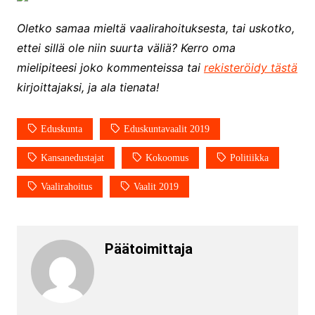
Oletko samaa mieltä vaalirahoituksesta, tai uskotko,
ettei sillä ole niin suurta väliä? Kerro oma
mielipiteesi joko kommenteissa tai
rekisteröidy tästä
kirjoittajaksi, ja ala tienata!
Eduskunta
Eduskuntavaalit 2019
Kansanedustajat
Kokoomus
Politiikka
Vaalirahoitus
Vaalit 2019
Päätoimittaja