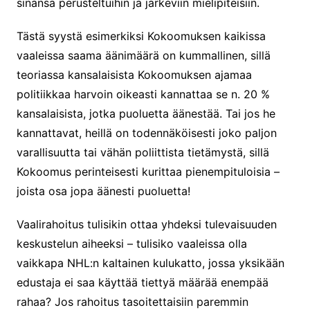
sinänsä perusteltuihin ja järkeviin mielipiteisiin.
Tästä syystä esimerkiksi Kokoomuksen kaikissa
vaaleissa saama äänimäärä on kummallinen, sillä
teoriassa kansalaisista Kokoomuksen ajamaa
politiikkaa harvoin oikeasti kannattaa se n. 20 %
kansalaisista, jotka puoluetta äänestää. Tai jos he
kannattavat, heillä on todennäköisesti joko paljon
varallisuutta tai vähän poliittista tietämystä, sillä
Kokoomus perinteisesti kurittaa pienempituloisia –
joista osa jopa äänesti puoluetta!
Vaalirahoitus tulisikin ottaa yhdeksi tulevaisuuden
keskustelun aiheeksi – tulisiko vaaleissa olla
vaikkapa NHL:n kaltainen kulukatto, jossa yksikään
edustaja ei saa käyttää tiettyä määrää enempää
rahaa? Jos rahoitus tasoitettaisiin paremmin