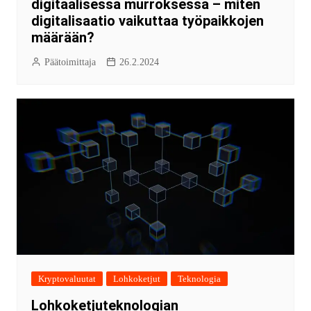
digitaalisessa murroksessa – miten
digitalisaatio vaikuttaa työpaikkojen
määrään?
Päätoimittaja
26.2.2024
Kryptovaluutat
Lohkoketjut
Teknologia
Lohkoketjuteknologian