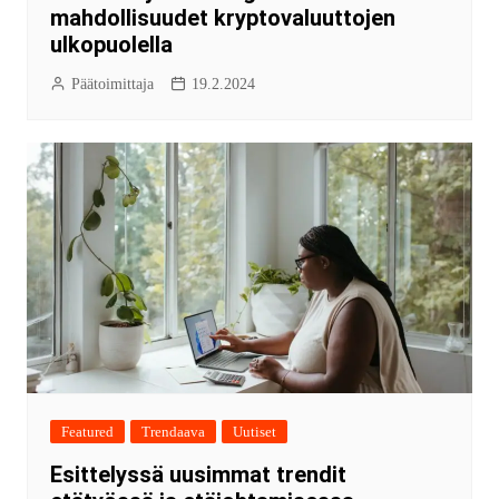
mahdollisuudet kryptovaluuttojen
ulkopuolella
Päätoimittaja
19.2.2024
Featured
Trendaava
Uutiset
Esittelyssä uusimmat trendit