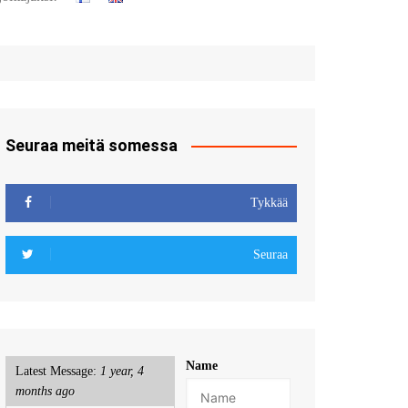
t
u sisään
röidy
Seuraa meitä somessa
Tykkää
Seuraa
Name
Latest Message:
1 year, 4
months ago