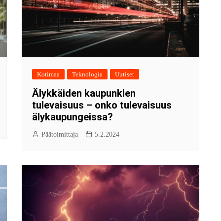
Kotimaa
Teknologia
Uutiset
Älykkäiden kaupunkien
tulevaisuus – onko tulevaisuus
älykaupungeissa?
Päätoimittaja
5.2.2024