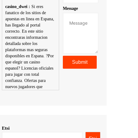
casino_dwei :
Si eres
Message
fanatico de los sitios de
apuestas en linea en Espana,
has llegado al portal
correcto. En este sitio
encontraras informacion
detallada sobre los
plataformas mas seguras
disponibles en Espana. ?Por
que elegir un casino
espanol? Licencias oficiales
para jugar con total
confianza. Ofertas para
nuevos jugadores que
aumentan tus posibilidades
de ganar. Ruleta, blackjack,
tragaperras y mas con
premios atractivos.
Depositos y retiros sin
problemas con multiples
Etsi
metodos de pago,
incluyendo tarje