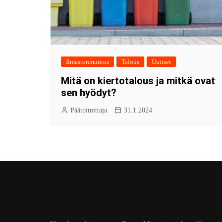
Ilmastonmuutos
Talous
Uutiset
Mitä on kiertotalous ja mitkä ovat
sen hyödyt?
Päätoimittaja
31.1.2024