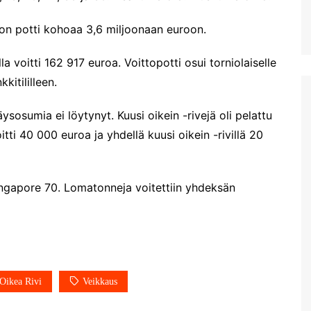
oton potti kohoaa 3,6 miljoonaan euroon.
lla voitti 162 917 euroa. Voittopotti osui torniolaiselle
kitililleen.
äysosumia ei löytynyt. Kuusi oikein -rivejä oli pelattu
itti 40 000 euroa ja yhdellä kuusi oikein -rivillä 20
ngapore 70. Lomatonneja voitettiin yhdeksän
Oikea Rivi
Veikkaus