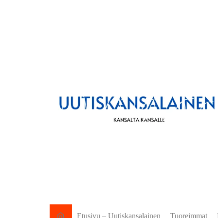
Etusivu – Uutiskansalainen
Tuoreimmat