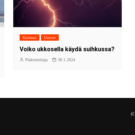
Kotimaa
Uutiset
Voiko ukkosella käydä suihkussa?
Päätoimittaja
30.1.2024
(C