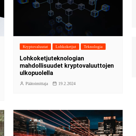
Kryptovaluutat
Lohkoketjut
Teknologia
Lohkoketjuteknologian
mahdollisuudet kryptovaluuttojen
ulkopuolella
Päätoimittaja
19.2.2024