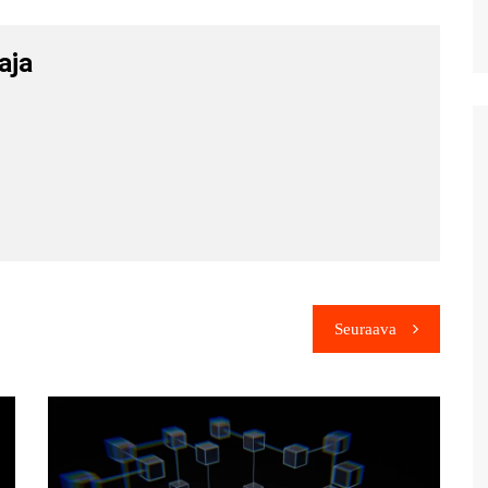
aja
Seuraava