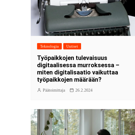
Teknologia
Uutiset
Työpaikkojen tulevaisuus
digitaalisessa murroksessa –
miten digitalisaatio vaikuttaa
työpaikkojen määrään?
Päätoimittaja
26.2.2024