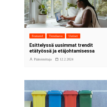
Featured
Trendaava
Uutiset
Esittelyssä uusimmat trendit
etätyössä ja etäjohtamisessa
Päätoimittaja
12.2.2024