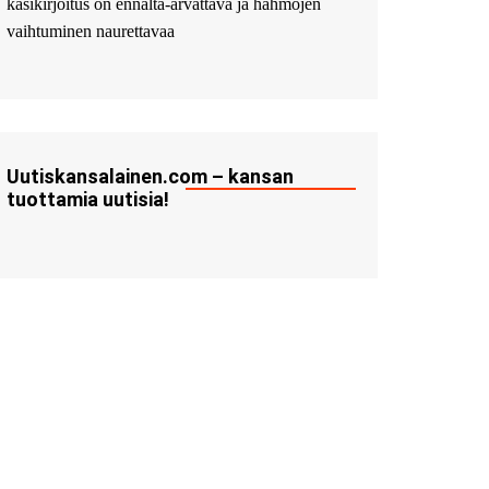
käsikirjoitus on ennalta-arvattava ja hahmojen
vaihtuminen naurettavaa
Uutiskansalainen.com – kansan
tuottamia uutisia!