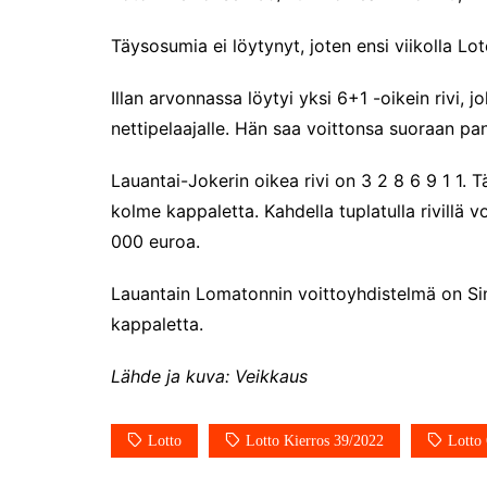
Täysosumia ei löytynyt, joten ensi viikolla L
Illan arvonnassa löytyi yksi 6+1 -oikein rivi, jo
nettipelaajalle. Hän saa voittonsa suoraan pank
Lauantai-Jokerin oikea rivi on 3 2 8 6 9 1 1. T
kolme kappaletta. Kahdella tuplatulla rivillä vo
000 euroa.
Lauantain Lomatonnin voittoyhdistelmä on Si
kappaletta.
Lähde ja kuva: Veikkaus
Lotto
Lotto Kierros 39/2022
Lotto 