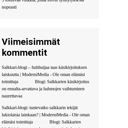
Мы предоставляем
высокоприбыльные
nopeasti
условия кредитования,
оперативное
guest_4889 :
Cmon Suomi
👏
Viimeisimmät
guest_5115 :
hello
The Admin
:
High five!
kommentit
You’ve successfully installed
Simple Ajax Chat.
Salkkari-blogi – huhhuijaa taas käsikirjoituksen
laiskuutta | ModerniMedia - Ole oman elämäsi
toimittaja
aiheesta
Blogi: Salkkarien käsikirjoitus
on ennalta-arvattava ja hahmojen vaihtuminen
naurettavaa
Salkkari-blogi: tuntevatko salkkarin tekijät
lukiolaisia lainkaan? | ModerniMedia - Ole oman
elämäsi toimittaja
aiheesta
Blogi: Salkkarien